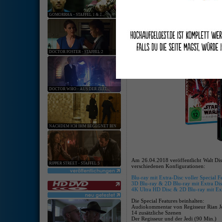
keine ang
GOMORRHA - STAFFEL 1 & 2...
[
Hardware
:
Softwar
Walt Disney kündigt "Star Wars: Di
23. Feb. 2018 | Kategorie:
Software
|
0 Komm
DOCTOR FOSTER - STAFFEL 2
DOCTOR WHO - AUS DER ZEIT...
NACHDEM ICH IHM BEGEGNET BIN
Am 26.04.2018 veröffentlicht Walt Disn
RIPPER STREET - STAFFEL 5
verschiedenen Konfigurationen:
Blu-ray mit Extra-Disc voller Special F
3D Blu-ray & 2D Blu-ray mit Extra Disc
4K Ultra HD Disc & 2D Blu-ray mit Extr
Die Special Features beinhalten:
Audiokommentar von Regisseur Rian 
14 zusätzliche Szenen
Der Regisseur und der Jedi (90 Min.)