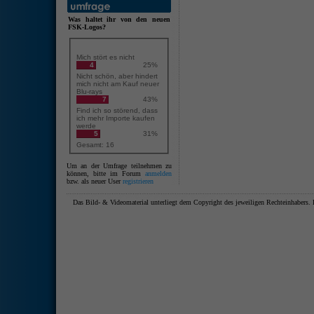
Was haltet ihr von den neuen
FSK-Logos?
Mich stört es nicht
4
25%
Nicht schön, aber hindert
mich nicht am Kauf neuer
Blu-rays
7
43%
Find ich so störend, dass
ich mehr Importe kaufen
werde
5
31%
Gesamt: 16
Um an der Umfrage teilnehmen zu
können, bitte im Forum
anmelden
bzw. als neuer User
registrieren
Das Bild- & Videomaterial unterliegt dem Copyright des jeweiligen Rechteinhaber