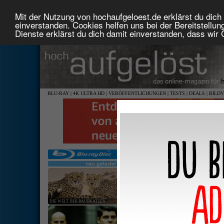
Mit der Nutzung von hochaufgeloest.de erklärst du dich 
einverstanden. Cookies helfen uns bei der Bereitstellu
Dienste erklärst du dich damit einverstanden, dass wir
BLU-RAY
|
4K ULTRA HD
|
VERÖFFENTLICHUNGEN
|
TESTS
|
DEALS
|
BILD
DIE WELT DER RAUBKATZEN