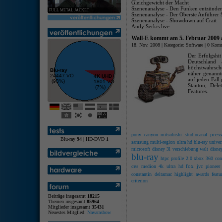
Gleichgewicht der Macht
Szenenanalyse - Den Funken entzünden
FULL METAL JACKET
Szenenanalyse - Der Oberste Anführer
Szenenanalyse - Showdown auf Crait
Andy Serkis live
Wall-E kommt am 5. Februar 2009 
18. Nov. 2008 | Kategorie:
Software
|
0 Komm
Der Erfolgshi
Deutschland
höchstwahrsche
Blu-ray
näher genannt
24447 VÖ
4K UHD
auf jeden Fal
(93%)
1801 VÖ
Stanton, Dele
(7%)
Features.
press
pony canyon
mitsubishi
studiocanal
Blu-ray
94
| HD-DVD
1
samsung
multi-region
ultra hd blu-ray
unive
microsoft
disney
3l
verschiebung
walt disne
blu-ray
htpc
profile 2.0
xbox 360
con
ces
fox
medion
4k ultra hd
jvc
pioneer
constantin
deltamac
highlight
awards
featu
criterion
Beiträge insgesamt
18215
Themen insgesamt
85964
Mitglieder insgesamt
35431
Neuestes Mitglied:
Navarasbow