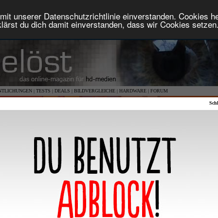
mit unserer Datenschutzrichtlinie einverstanden. Cookies hel
lärst du dich damit einverstanden, dass wir Cookies setzen
NTLICHUNGEN
|
TESTS
|
DEALS
|
BILDVERGLEICHE
|
HARDWARE
|
FORUM
Schl
Monat[2]
:
KW[1]
:
Heute[0]
>>
>>