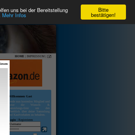
Bitte
fen uns bei der Bereitstellung
bestätigen!
.
Mehr Infos
HOME
|
IMPRESSUM
|
iessen
Willkommen Gast
werde nun kostenlos Mitglied und
nutze die Wunsch- &
Sammlungs-liste um den
Überblick über deine Sammlung
und Kaufvorhaben zu behalten.
Login
|
Registrieren