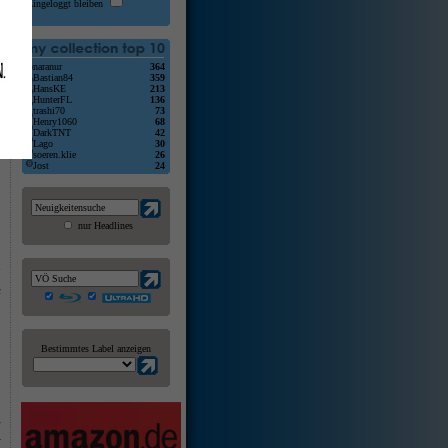
Eingeloggt bleiben
naranur
364
Bastian84
359
HansKE
213
HunterFL
136
trashi70
73
Henry1060
68
DarkTNT
42
Lago
30
soeren.klie
26
Jost
24
nur Headlines
n
5
c
o
Bestimmtes Label anzeigen
y
-