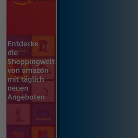
n
t
-
h