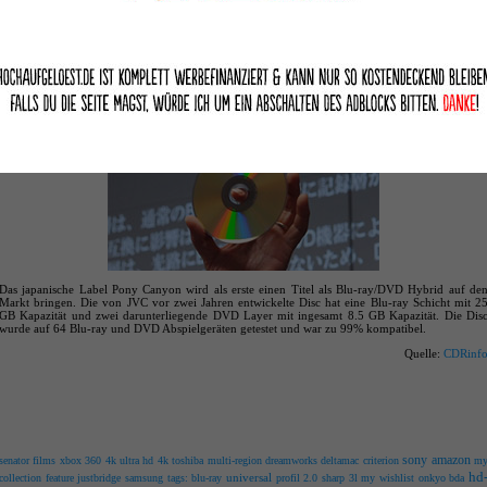
keine angekündigten Veröffentlichungen
[
Hardware
:
Software
:
Internes
:
Deals
:
Alles
]
Erste Blu-ray/DVD Hybrid Disc in Japan vorgestellt
20. Dez. 2008 | Kategorie:
Software
|
0 Kommentare
Das japanische Label Pony Canyon wird als erste einen Titel als Blu-ray/DVD Hybrid auf de
Markt bringen. Die von JVC vor zwei Jahren entwickelte Disc hat eine Blu-ray Schicht mit 2
GB Kapazität und zwei darunterliegende DVD Layer mit ingesamt 8.5 GB Kapazität. Die Dis
wurde auf 64 Blu-ray und DVD Abspielgeräten getestet und war zu 99% kompatibel.
Quelle:
CDRinf
sony
amazon
senator films
xbox 360
4k ultra hd
4k
toshiba
multi-region
dreamworks
deltamac
criterion
m
hd
universal
collection
feature
justbridge
samsung
tags: blu-ray
profil 2.0
sharp
3l
my wishlist
onkyo
bda