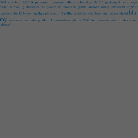
dvd
warner
paramount
pressemitteilung
mitsubishi
splendid
profile 2.0
gewinnspiel
pony canyo
angebo
ces
rückruf
medion
lg electronics
pioneer
ifa
universum
gerücht
kinowelt
disney
studiocanal
blu
playstation 3
panasonic
ultra hd blu-ray
highlight
philips
awards
jvc
walt disney
htpc
univeral
hitachi
ray
deal
fox
bildvergleic
constantin
camcorder
profile 1.1
verschiebung
plextor
concorde video
microsoft