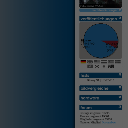
FULL METAL JACKET
Blu-ray
24447 VÖ
4K UHD
(93%)
1801 VÖ
(7%)
Blu-ray
94
| HD-DVD
1
Beiträge insgesamt
18215
Themen insgesamt
85964
Mitglieder insgesamt
35431
Neuestes Mitglied:
Navarasbow