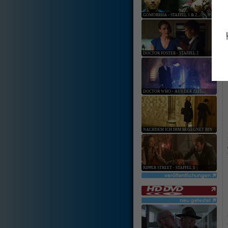
GOMORRHA - STAFFEL 1 & 2...
DOCTOR FOSTER - STAFFEL 2
DOCTOR WHO - AUS DER ZEIT...
NACHDEM ICH IHM BEGEGNET BIN
RIPPER STREET - STAFFEL 5