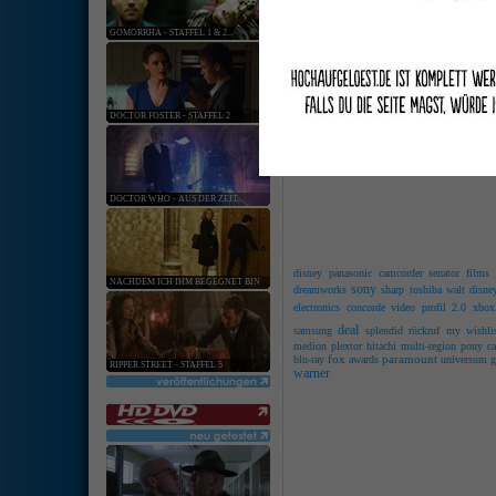
keine ang
GOMORRHA - STAFFEL 1 & 2...
[
Hardware
:
Softwar
Weitere deutsche HD-DVDs werden g
20. Mär. 2008 | Kategorie:
Software
|
0 Komm
DOCTOR FOSTER - STAFFEL 2
Concorde Video
plante zum 2. April e
Blu-ray und HD-DVD, wobei letztere nun 
fünften Staffel von CSI: Miami auf
Stattdessen will Universum auf Blu-ray v
DOCTOR WHO - AUS DER ZEIT...
disney
panasonic
camcorder
senator films
NACHDEM ICH IHM BEGEGNET BIN
sony
dreamworks
sharp
toshiba
walt disne
electronics
concorde video
profil 2.0
xbox
deal
samsung
splendid
rückruf
my wishli
medion
plextor
hitachi
multi-region
pony c
fox
paramount
blu-ray
awards
universum
g
RIPPER STREET - STAFFEL 5
warner