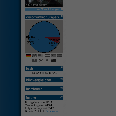
FULL METAL JACKET
Blu-ray
24447 VÖ
4K UHD
(93%)
1801 VÖ
(7%)
Blu-ray
94
| HD-DVD
1
Beiträge insgesamt
18215
Themen insgesamt
85964
Mitglieder insgesamt
35431
Neuestes Mitglied:
Navarasbow