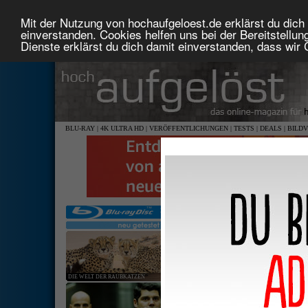
Mit der Nutzung von hochaufgeloest.de erklärst du dich 
einverstanden. Cookies helfen uns bei der Bereitstellu
Dienste erklärst du dich damit einverstanden, dass wir
BLU-RAY
|
4K ULTRA HD
|
VERÖFFENTLICHUNGEN
|
TESTS
|
DEALS
|
BILD
DIE WELT DER RAUBKATZEN