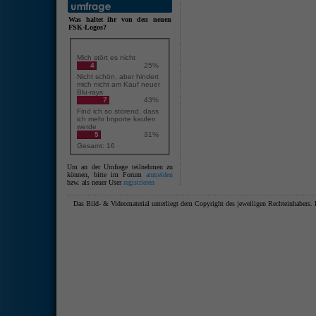
Was haltet ihr von den neuen
FSK-Logos?
Mich stört es nicht
4
25%
Nicht schön, aber hindert
mich nicht am Kauf neuer
Blu-rays
7
43%
Find ich so störend, dass
ich mehr Importe kaufen
werde
5
31%
Gesamt: 16
Um an der Umfrage teilnehmen zu
können, bitte im Forum
anmelden
bzw. als neuer User
registrieren
Das Bild- & Videomaterial unterliegt dem Copyright des jeweiligen Rechteinhaber