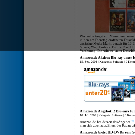
Wer keine Angst vor Menschenmassen un
in den am Dienstag eröffneten Düsseld
ansässige Media Markt derzeit für 13 
Streets, War, Fantastic Four - Rise O
Vorahnung. Die Adresse lautet Düsseldor
Amazon.de Aktion: Blu-ray unter 
15. Sep. 2008 | Kategorie:
Software
|
0 Komm
Amazon.de Angebot: 2 Blu-rays fü
10. Jul. 2008 | Kategorie:
Software
|
0 Komm
Amazon.de hat derzeit das Angebot
"2
man sich zwei auswählen, der Rabatt w
Amazon.de bietet HD-DVDs zum S