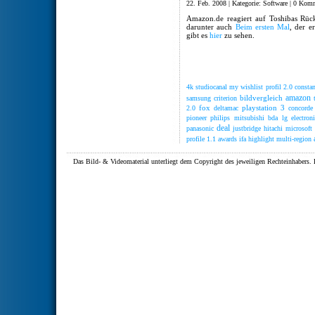
22. Feb. 2008 | Kategorie:
Software
|
0 Komm
Amazon.de reagiert auf Toshibas Rüc
darunter auch
Beim ersten Mal
, der e
gibt es
hier
zu sehen.
4k
studiocanal
my wishlist
profil 2.0
constan
amazon
bildvergleich
samsung
criterion
fox
playstation 3
2.0
deltamac
concorde
pioneer
philips
mitsubishi
bda
lg electroni
deal
panasonic
justbridge
hitachi
microsoft
profile 1.1
awards
ifa
highlight
multi-region
Das Bild- & Videomaterial unterliegt dem Copyright des jeweiligen Rechteinhaber