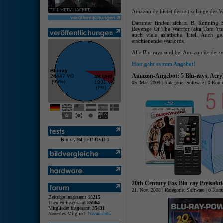
FULL METAL JACKET
Amazon.de bietet derzeit solange der Vo
Darunter finden sich z. B. Running 
Revenge Of The Warrior (aka Tom Yum
auch viele asiatische Titel. Auch ge
erschienende Warlords.
Alle Blu-rays sind bei Amazon.de derze
Hier geht es zum Angebot!
Blu-ray
Amazon-Angebot: 5 Blu-rays, Acryl
24447 VÖ
4K UHD
(93%)
1801 VÖ
05. Mär. 2009 | Kategorie:
Software
|
0 Komm
(7%)
Blu-ray
94
| HD-DVD
1
20th Century Fox Blu-ray Preisakt
21. Nov. 2008 | Kategorie:
Software
|
0 Komm
Beiträge insgesamt
18215
Themen insgesamt
85964
Mitglieder insgesamt
35431
Neuestes Mitglied:
Navarasbow