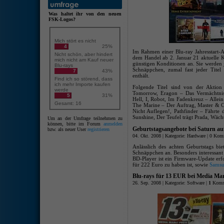
Was haltet ihr von den neuen
FSK-Logos?
Mich stört es nicht
4
25%
Im Rahmen einer Blu-ray Jahresstart-
Nicht schön, aber hindert
dem Handel ab 2. Januar 21 aktuelle 
mich nicht am Kauf neuer
günstigen Konditionen an. Sie werden 
Blu-rays
Schnäppchen, zumal fast jeder Tite
7
43%
enthält.
Find ich so störend, dass
ich mehr Importe kaufen
Folgende Titel sind von der Aktion
werde
Tomorrow, Eragon – Das Vermächtnis
5
31%
Hell, I, Robot, Im Fadenkreuz – Allei
Gesamt: 16
The Marine – Der Auftrag, Master & 
Nicht Auflegen!, Pathfinder – Fährte 
Sunshine, Der Teufel trägt Prada, Wäch
Um an der Umfrage teilnehmen zu
können, bitte im Forum
anmelden
Geburtstagsangebote bei Saturn auf
bzw. als neuer User
registrieren
04. Okt. 2008 | Kategorie:
Hardware
|
0 Kom
Anlässlich des achten Geburtstags bie
Schnäppchen an. Besonders interessant 
BD-Player ist ein Firmware-Update erf
für 222 Euro zu haben ist, sowie
Sams
Blu-rays für 13 EUR bei Media Mar
26. Sep. 2008 | Kategorie:
Software
|
1
Komm