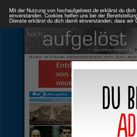
Mit der Nutzung von hochaufgeloest.de erklärst du dich 
einverstanden. Cookies helfen uns bei der Bereitstellu
Dienste erklärst du dich damit einverstanden, dass wir
BLU-RAY
|
4K ULTRA HD
|
VERÖFFENTLICHUNGEN
|
TESTS
|
DEALS
|
BILD
DIE WELT DER RAUBKATZEN