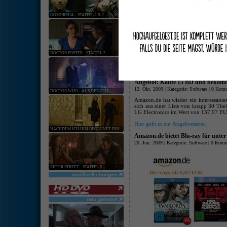
keine ang
GOMORRHA - STAFFEL 1 & 2...
[
Hardware
:
Softwar
Amazon.de: 3 Top Blu-rays zum Pr
06. Mai. 2011 | Kategorie:
Software
|
0 Komm
DOCTOR FOSTER - STAFFEL 2
Bei
amazon.de
gibt es derzeit das Top
EUR
. Darunter ist ein Auswahl von 
Sherlock Holmes
,
Zodiac (Director's Cu
Angebot: Kaufe 15 BD und bekomm
12. Okt. 2009 | Kategorie:
Software
|
0 Komm
DOCTOR WHO - AUS DER ZEIT...
Amazon.de hat wieder ein interessante
sich aus einer Liste von knapp 30 Tit
LG Electronics im Wert von 137,97 EU
Hier geht es zur Angebotsseite.
NACHDEM ICH IHM BEGEGNET BIN
Amazon.de bietet Blu-ray für unter
20. Jun. 2009 | Kategorie:
Software
|
0 Komm
RIPPER STREET - STAFFEL 5