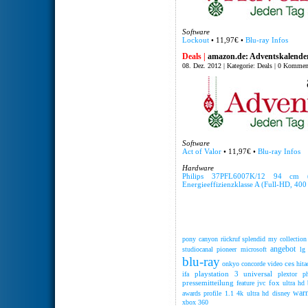
Software
Lockout
• 11,97€ •
Blu-ray Infos
Deals |
amazon.de: Adventskalende
08. Dez. 2012 | Kategorie:
Deals
|
0 Kommen
Software
Act of Valor
• 11,97€ •
Blu-ray Infos
Hardware
Philips 37PFL6007K/12 94 cm (3
Energieeffizienzklasse A (Full-HD, 4
pony canyon
rückruf
splendid
my collection
angebot
studiocanal
pioneer
microsoft
lg 
blu-ray
ces
onkyo
concorde video
hita
playstation 3
universal
ifa
plextor
ph
pressemitteilung
fox
feature
jvc
ultra hd 
war
awards
profile 1.1
4k ultra hd
disney
xbox 360