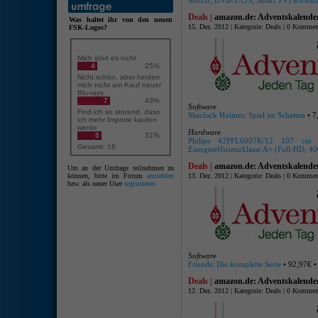
600Hz, DVB-T/C/S, Smart TV) schwar
Deals |
amazon.de: Adventskalende
Was haltet ihr von den neuen
15. Dez. 2012 | Kategorie:
Deals
|
0 Kommen
FSK-Logos?
Mich stört es nicht
4
25%
Nicht schön, aber hindert
mich nicht am Kauf neuer
Blu-rays
7
43%
Software
Find ich so störend, dass
Sherlock Holmes: Spiel im Schatten
• 7
ich mehr Importe kaufen
werde
Hardware
5
31%
Philips 42PFL6007K/12 107 cm (
Gesamt: 16
Energieeffizienzklasse A+ (Full-HD, 
Deals |
amazon.de: Adventskalende
Um an der Umfrage teilnehmen zu
können, bitte im Forum
anmelden
13. Dez. 2012 | Kategorie:
Deals
|
0 Kommen
bzw. als neuer User
registrieren
Software
Friends: Die komplette Serie
• 92,97€ 
Deals |
amazon.de: Adventskalende
12. Dez. 2012 | Kategorie:
Deals
|
0 Kommen