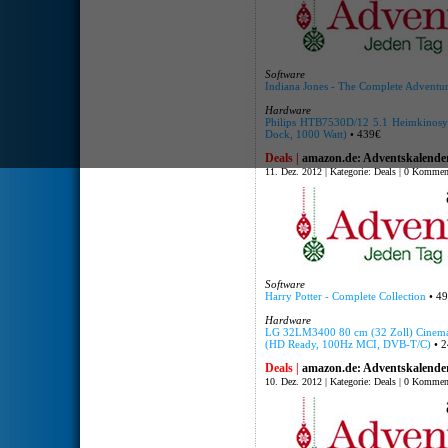
Software
Indiana Jones - The Complete Adventu
Hardware
Philips HTB7530D/12 5.1 Heimkinosys
Dock, 1000 Watt)
• 439€
Deals |
amazon.de: Adventskalender
11. Dez. 2012 | Kategorie:
Deals
|
0 Kommen
Software
Harry Potter - Complete Collection
• 49
Hardware
LG 32LM3400 80 cm (32 Zoll) Cinema 
(HD Ready, 100Hz MCI, DVB-T/C)
• 2
Deals |
amazon.de: Adventskalende
10. Dez. 2012 | Kategorie:
Deals
|
0 Kommen