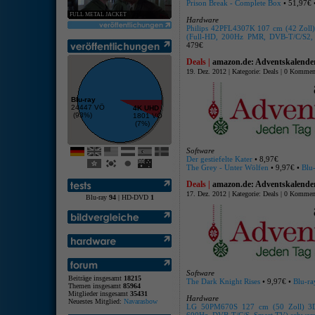
Prison Break - Complete Box
• 51,97€ 
FULL METAL JACKET
Hardware
Philips 42PFL4307K 107 cm (42 Zoll) 
(Full-HD, 200Hz PMR, DVB-T/C/S2, 
479€
Deals |
amazon.de: Adventskalende
19. Dez. 2012 | Kategorie:
Deals
|
0 Kommen
Blu-ray
24447 VÖ
4K UHD
(93%)
1801 VÖ
(7%)
Software
Der gestiefelte Kater
• 8,97€
The Grey - Unter Wölfen
• 9,97€ •
Blu
Deals |
amazon.de: Adventskalende
17. Dez. 2012 | Kategorie:
Deals
|
0 Kommen
Blu-ray
94
| HD-DVD
1
Software
Beiträge insgesamt
18215
The Dark Knight Rises
• 9,97€ •
Blu-ra
Themen insgesamt
85964
Mitglieder insgesamt
35431
Hardware
Neuestes Mitglied:
Navarasbow
LG 50PM670S 127 cm (50 Zoll) 3D Pl