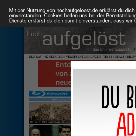
Mit der Nutzung von hochaufgeloest.de erklärst du dich 
einverstanden. Cookies helfen uns bei der Bereitstellu
Dienste erklärst du dich damit einverstanden, dass wir
BLU-RAY
|
4K ULTRA HD
|
VERÖFFENTLICHUNGEN
|
TESTS
|
DEALS
|
BILD
DIE WELT DER RAUBKATZEN