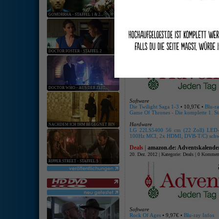
keine ang
GOMORRHA - STAFFEL 1 & 2...
[
Hardware
:
Softwar
Deals |
amazon.de: Adventskalende
21. Dez. 2012 | Kategorie:
Deals
|
0 Kommen
DOCTOR FOSTER - STAFFEL 2
DOCTOR WHO - AUS DER ZEIT...
Software
Die Twilight Saga 1-3
• 10,97€ •
Blu-ra
Game Of Thrones - Die komplette 1. St
Hardware
NACHDEM ICH IHM BEGEGNET BIN
LG 22LS5400 56 cm (22 Zoll) LED-Bac
100Hz MCI, 2x HDMI, DVB-T/C) sch
Deals |
amazon.de: Adventskalende
20. Dez. 2012 | Kategorie:
Deals
|
0 Kommen
RIPPER STREET - STAFFEL 5
Software
Rock Of Ages
• 9,97€ •
Blu-ray Infos