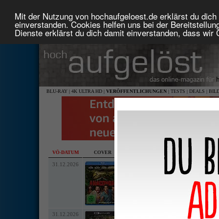
Mit der Nutzung von hochaufgeloest.de erklärst du dich 
einverstanden. Cookies helfen uns bei der Bereitstellu
Dienste erklärst du dich damit einverstanden, dass wir
BLU-RAY
|
4K ULTRA HD
|
VERÖFFENTLICHUNGEN
|
TESTS
|
DEALS
|
BIL
VÖ-DATUM
COVER
TITEL
•
LAND
•
MEDIUM
•
LABEL
• AU
31.12.2026
Anaconda
•
•
SONY PICTURES
2,39:1 anamorph (HD 1080p)
deutsch dts-HD 5.1 MA/Dolby Atmos, englis
deutsch
31.12.2026