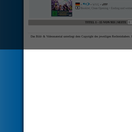
•
•
•
WVG
Booklet; Clean Opening + Ending und weiter
TITEL 1 - 15 VON 933 | SEITE
Das Bild- & Videomaterial unterliegt dem Copyright des jeweiligen Rechteinhaber