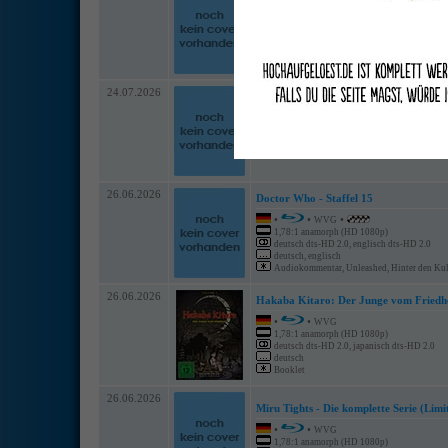
How A Realist Hero Rebuilt The Kingdo
•
•
•
WVG
Ausstattung siehe Einzeltitel
24.07.2026
Hakaba Kitaro: Der Junge vom Friedhof
•
•
•
WVG
Ausstattung siehe Einzeltitel; Booklet von 
26.06.2026
Doctor Who - Staffel 15
•
•
•
WVG
1,78:1 anamorph (HD 1080p)
deutsch dts-HD 2.0, englisch dts-HD 2.0
deutsch, englisch
Audiokommentar, Unleashed, Hinter den Kul
26.06.2026
Hakaba Kitaro: Der Junge vom Friedhof 
•
•
WVG
1,78:1 anamorph (HD 1080p)
deutsch dts-HD 2.0, japanisch dts-HD 2.0
deutsch
Booklet
26.06.2026
Miru Tights - Die komplette Serie (Limi
•
•
WVG
1,78:1 anamorph (HD 1080p)