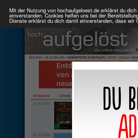
Mit der Nutzung von hochaufgeloest.de erklärst du dich 
einverstanden. Cookies helfen uns bei der Bereitstellu
Dienste erklärst du dich damit einverstanden, dass wir
BLU-RAY
|
4K ULTRA HD
|
VERÖFFENTLICHUNGEN
|
TESTS
|
DEALS
|
BIL
VÖ-DATUM
COVER
TITEL
•
LAND
•
MEDIUM
•
LABEL
• AU
31.07.2026
Hakaba Kitaro: Der Junge vom Friedhof 
•
•
WVG
1,78:1 anamorph (HD 1080p)
deutsch dts-HD 2.0, japanisch dts-HD 2.0
deutsch
Booklet
31.07.2026