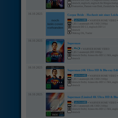
deutsch DD Plus 7.1, englisch Dolby Atmos
deutsch, englisch, englisch für Hörgeschädigte
Featurettes, Pannen vom Dreh, Zusätzliche Sze
16.10.2025
Corpse Bride - Hochzeit mit einer Leich
•
•
WARNER HOME VIDEO
1,85:1 anamorph (4K UHD 2160p)
deutsch DD 5.1, englisch DD 5.1
deutsch
Making Ofs, Trailer
16.10.2025
Superman
•
•
WARNER HOME VIDEO
1,85:1 anamorph (HD 1080p)
deutsch Dolby Atmos/dts-HD 5.1 MA, engli
deutsch
16.10.2025
Superman (4K Ultra HD & Blu-ray Edi
•
•
WARNER HOME VIDEO
1,85:1 anamorph (4K UHD 2160p)
deutsch Dolby Atmos/dts-HD 5.1 MA, engli
deutsch
16.10.2025
Superman (Limited 4K Ultra HD & Blu-
•
•
WARNER HOME VIDEO
1,85:1 anamorph (4K UHD 2160p)
deutsch Dolby Atmos/dts-HD 5.1 MA, engli
deutsch