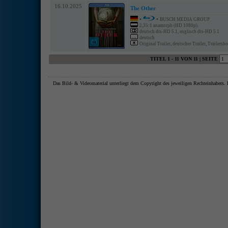
16.10.2025
The Other
•
•
BUSCH MEDIA GROUP
2,35:1 anamorph (HD 1080p)
deutsch dts-HD 5.1, englisch dts-HD 5.1
deutsch
Original Trailer, deutscher Trailer, Trailersh
TITEL 1 - 11 VON 11 | SEITE
Das Bild- & Videomaterial unterliegt dem Copyright des jeweiligen Rechteinhaber