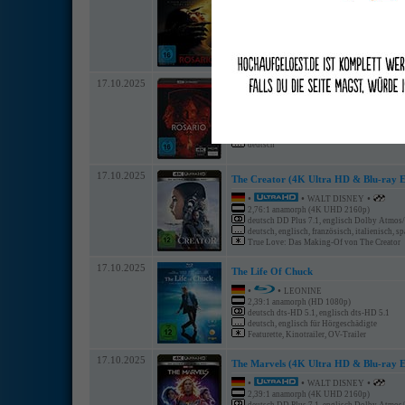
Rosario
•
•
SPLENDID
2,39:1 anamorph (HD 1080p)
deutsch dts-HD 5.1, englisch dts-HD 5.1
deutsch
17.10.2025
Rosario (Limited 4K Ultra HD & Blu-ra
•
•
•
SPLENDID
2,39:1 anamorph (4K UHD 2160p)
deutsch dts-HD 5.1, englisch dts-HD 5.1
deutsch
17.10.2025
The Creator (4K Ultra HD & Blu-ray E
•
•
•
WALT DISNEY
2,76:1 anamorph (4K UHD 2160p)
deutsch DD Plus 7.1, englisch Dolby Atmos
deutsch, englisch, französisch, italienisch, s
True Love: Das Making-Of von The Creator
17.10.2025
The Life Of Chuck
•
•
LEONINE
2,39:1 anamorph (HD 1080p)
deutsch dts-HD 5.1, englisch dts-HD 5.1
deutsch, englisch für Hörgeschädigte
Featurette, Kinotrailer, OV-Trailer
17.10.2025
The Marvels (4K Ultra HD & Blu-ray E
•
•
•
WALT DISNEY
2,39:1 anamorph (4K UHD 2160p)