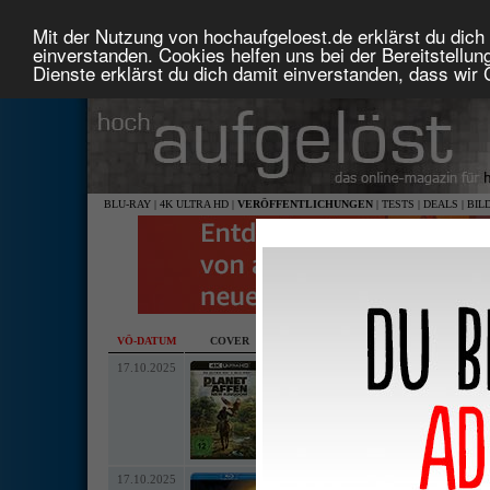
Mit der Nutzung von hochaufgeloest.de erklärst du dich 
einverstanden. Cookies helfen uns bei der Bereitstellu
Dienste erklärst du dich damit einverstanden, dass wir
BLU-RAY
|
4K ULTRA HD
|
VERÖFFENTLICHUNGEN
|
TESTS
|
DEALS
|
BIL
VÖ-DATUM
COVER
TITEL
•
LAND
•
MEDIUM
•
LABEL
• AU
17.10.2025
Planet der Affen: New Kingdom (4K Ul
•
•
•
WALT DISNEY
2,39:1 anamorph (4K UHD 2160p)
deutsch DD Plus 7.1, englisch Dolby Atmos
deutsch, englisch für Hörgeschädigte, dänisch,
In der verbotenen Zone - Das Making Of von P
17.10.2025