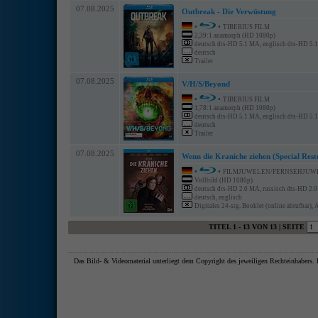
07.08.2025
Outbreak - Die Verwüstung
•
•
TIBERIUS FILM
2,39:1 anamorph (HD 1080p)
deutsch dts-HD 5.1 MA, englisch dts-HD 5
deutsch
Trailer
07.08.2025
V/H/S/Beyond
•
•
TIBERIUS FILM
1,78:1 anamorph (HD 1080p)
deutsch dts-HD 5.1 MA, englisch dts-HD 5
deutsch
Trailer
07.08.2025
Wenn die Kraniche ziehen (Special Rest
•
•
FILMJUWELEN/FERNSEHJUW
Vollbild (HD 1080p)
deutsch dts-HD 2.0 MA, russisch dts-HD 2.
deutsch, englisch
Digitales 24-stg. Booklet (online abrufbar),
TITEL 1 - 13 VON 13 | SEITE
Das Bild- & Videomaterial unterliegt dem Copyright des jeweiligen Rechteinhaber