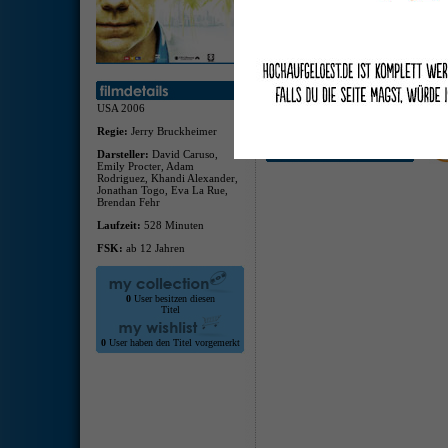
deuts
deuts
Audio
nächs
Audio
Rio G
USA 2006
wiede
"Wer 
Regie:
Jerry Bruckheimer
Darsteller:
David Caruso,
Emily Procter, Adam
Rodriguez, Khandi Alexander,
Jonathan Togo, Eva La Rue,
Brendan Fehr
Laufzeit:
528 Minuten
FSK:
ab 12 Jahren
0
User besitzen diesen
Titel
0
User haben den Titel vorgemerkt