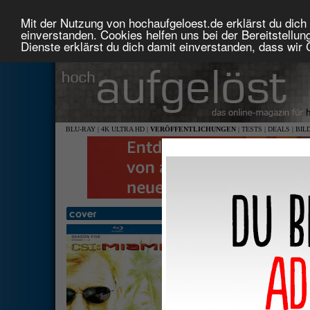
Mit der Nutzung von hochaufgeloest.de erklärst du dich 
einverstanden. Cookies helfen uns bei der Bereitstellu
Dienste erklärst du dich damit einverstanden, dass wir
BLU-RAY
|
4K ULTRA HD
|
VERÖFFENTLICHUNGEN
|
TESTS
|
DEALS
|
BIL
CSI: Miami - Season 5.1 (Epi
1,78: