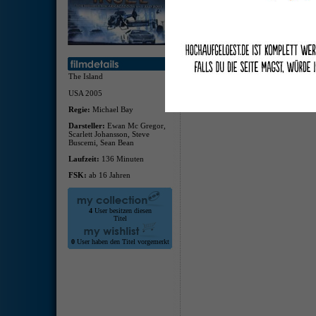
5.1, 
deuts
italie
Maki
The Island
USA 2005
Regie:
Michael Bay
Darsteller:
Ewan Mc Gregor,
Scarlett Johansson, Steve
Buscemi, Sean Bean
Laufzeit:
136 Minuten
FSK:
ab 16 Jahren
4
User besitzen diesen
Titel
0
User haben den Titel vorgemerkt