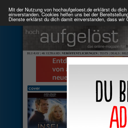
Mit der Nutzung von hochaufgeloest.de erklärst du dich 
einverstanden. Cookies helfen uns bei der Bereitstellu
Dienste erklärst du dich damit einverstanden, dass wir
BLU-RAY
|
4K ULTRA HD
|
VERÖFFENTLICHUNGEN
|
TESTS
|
DEALS
|
BIL
Die Insel
2,40:
deuts