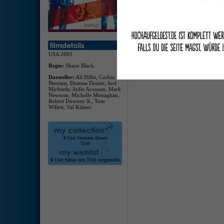
Plus 
deuts
Hörge
Audio
Shane
Audio
USA 2005
Regie:
Shane Black
Darsteller:
Ali Hillis, Corbin
Bernsen, Deanna Dozier, Joel
Michaely, Judie Aronson, Mark
Newsom, Michelle Monaghan,
Robert Downey Jr., Tom
Willett, Val Kilmer
3
User besitzen diesen
Titel
0
User haben den Titel vorgemerkt