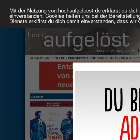
Mit der Nutzung von hochaufgeloest.de erklärst du dich 
einverstanden. Cookies helfen uns bei der Bereitstellu
Dienste erklärst du dich damit einverstanden, dass wir
BLU-RAY
|
4K ULTRA HD
|
VERÖFFENTLICHUNGEN
|
TESTS
|
DEALS
|
BIL
Kiss Kiss Bang Bang
2,40:
deuts