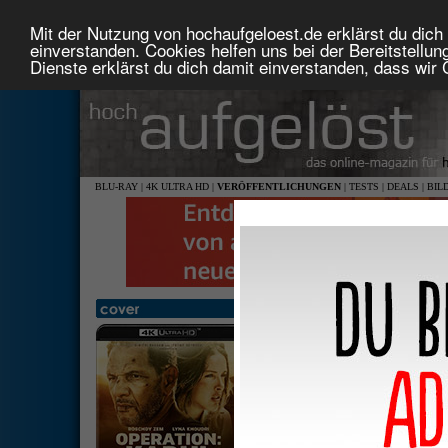
Mit der Nutzung von hochaufgeloest.de erklärst du dich 
einverstanden. Cookies helfen uns bei der Bereitstellu
Dienste erklärst du dich damit einverstanden, dass wir
BLU-RAY
|
4K ULTRA HD
|
VERÖFFENTLICHUNGEN
|
TESTS
|
DEALS
|
BIL
Operation: Kabul (4K Ultra 
2,39
deuts