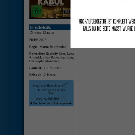
Dolb
deuts
Featur
13 jours, 13 nuits
FR/BE 2025
Regie:
Martin Bourboulon
Darsteller:
Roschdy Zem, Lyna
Khoudri, Sidse Babett Knudsen,
Christophe Montenez
Laufzeit:
111 Minuten
FSK:
ab 12 Jahren
0
User besitzen diesen
Titel
0
User haben den Titel vorgemerkt