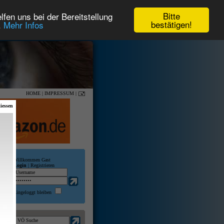
Bitte
fen uns bei der Bereitstellung
bestätigen!
.
Mehr Infos
HOME
|
IMPRESSUM
|
iessen
Willkommen Gast
Login
|
Registrieren
Eingeloggt bleiben