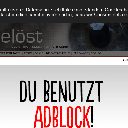
mit unserer Datenschutzrichtlinie einverstanden. Cookies hel
lärst du dich damit einverstanden, dass wir Cookies setzen
NTLICHUNGEN
|
TESTS
|
DEALS
|
BILDVERGLEICHE
|
HARDWARE
|
FORUM
Schl
Silent Friend
Pandora Film
21.05.2026
1,85:1 anamorph (HD 1080p)