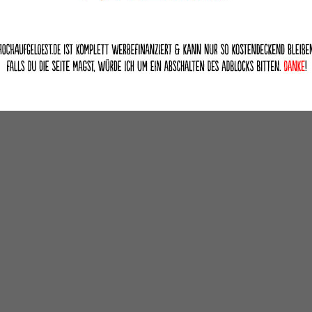
deutsch dts-HD 5.1/dts-HD 2.0
deutsch
Interviews mit Ildikó Enyedi und Luna Wedler (ca. 20 Min.),
Pandora Trailershow