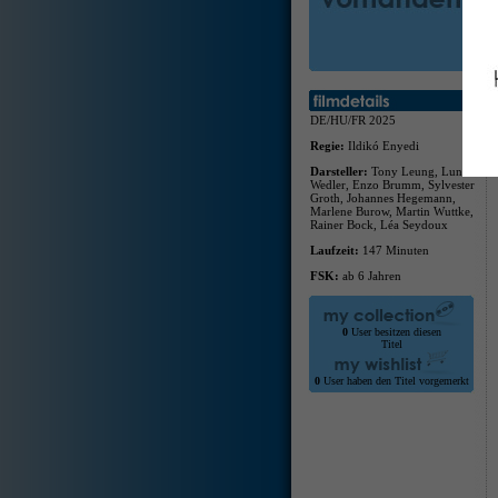
DE/HU/FR 2025
Regie:
Ildikó Enyedi
Darsteller:
Tony Leung, Luna
Wedler, Enzo Brumm, Sylvester
Groth, Johannes Hegemann,
Marlene Burow, Martin Wuttke,
Rainer Bock, Léa Seydoux
Laufzeit:
147 Minuten
FSK:
ab 6 Jahren
0
User besitzen diesen
Titel
0
User haben den Titel vorgemerkt