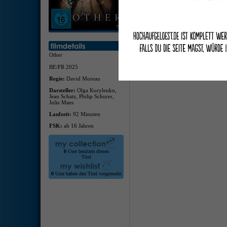
deuts
deuts
Traile
Other
BE/FR 2025
Regie:
David Moreau
Darsteller:
Olga Kurylenko,
Jean Schatz, Philip Schurer,
Julie Maes
Laufzeit:
92 Minuten
FSK:
ab 16 Jahren
0
User besitzen diesen
Titel
0
User haben den Titel vorgemerkt