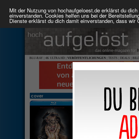
Mit der Nutzung von hochaufgeloest.de erklärst du dich 
einverstanden. Cookies helfen uns bei der Bereitstellu
Dienste erklärst du dich damit einverstanden, dass wir
BLU-RAY
|
4K ULTRA HD
|
VERÖFFENTLICHUNGEN
|
TESTS
|
DEALS
|
BIL
Other - Beautiful Monster
2,00: