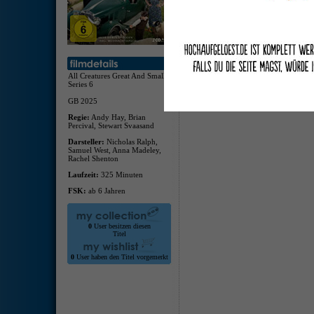
deuts
deuts
Inkl.
All Creatures Great And Small -
Series 6
GB 2025
Regie:
Andy Hay, Brian
Percival, Stewart Svaasand
Darsteller:
Nicholas Ralph,
Samuel West, Anna Madeley,
Rachel Shenton
Laufzeit:
325 Minuten
FSK:
ab 6 Jahren
0
User besitzen diesen
Titel
0
User haben den Titel vorgemerkt