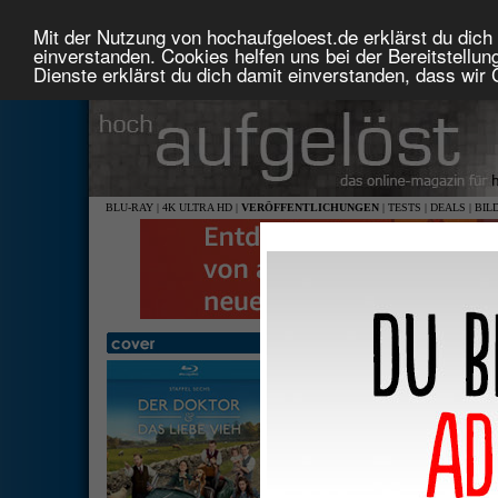
Mit der Nutzung von hochaufgeloest.de erklärst du dich 
einverstanden. Cookies helfen uns bei der Bereitstellu
Dienste erklärst du dich damit einverstanden, dass wir
BLU-RAY
|
4K ULTRA HD
|
VERÖFFENTLICHUNGEN
|
TESTS
|
DEALS
|
BIL
Der Doktor und das liebe Vieh
1,78: