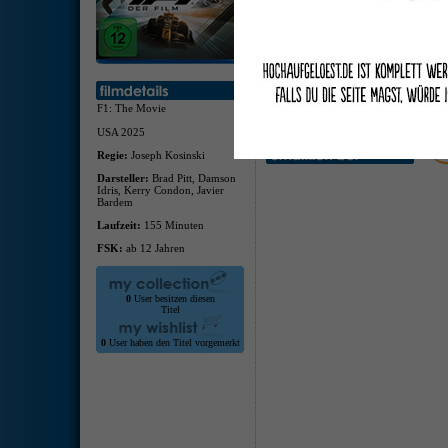
2.0, 
itali
deuts
itali
Die F
Tour
Silve
F1: The Movie
Stand
Klang
USA 2025
Regie:
Joseph Kosinski
Darsteller:
Brad Pitt, Damson
Idris, Kerry Condon, Javier
Bardem
Laufzeit:
155 Minuten
FSK:
ab 12 Jahren
0
User besitzen diesen
Titel
0
User haben den Titel vorgemerkt