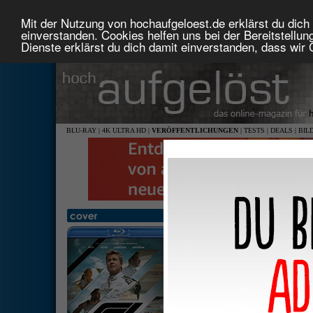
Mit der Nutzung von hochaufgeloest.de erklärst du dich 
einverstanden. Cookies helfen uns bei der Bereitstellu
Dienste erklärst du dich damit einverstanden, dass wir
BLU-RAY
|
4K ULTRA HD
|
VERÖFFENTLICHUNGEN
|
TESTS
|
DEALS
|
BIL
F1 - Der Film
2,39:
deuts