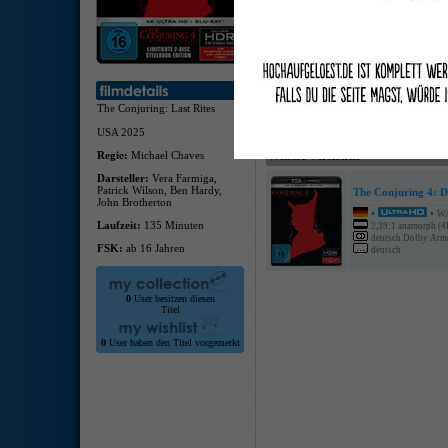
deuts
Atmo
deuts
The Conjuring: Last Rites
USA 2025
Regie:
Michael Chaves
Weitere Versionen
Darsteller:
Vera Farmiga,
Patrick Wilson, Ben Hardy,
The Conjuring 4: Da
John Brotherton
•
•
W
Laufzeit:
135 Minuten
2,39:1 anamorph (
deutsch Dolby Atmo
FSK:
ab 16 Jahren
deutsch
0
User besitzen diesen
Titel
0
User haben den Titel vorgemerkt