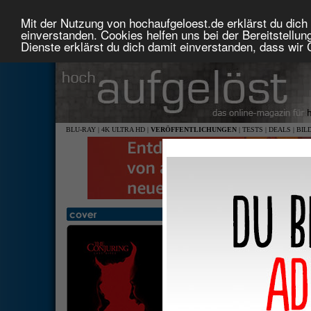
Mit der Nutzung von hochaufgeloest.de erklärst du dich 
einverstanden. Cookies helfen uns bei der Bereitstellu
Dienste erklärst du dich damit einverstanden, dass wir
BLU-RAY
|
4K ULTRA HD
|
VERÖFFENTLICHUNGEN
|
TESTS
|
DEALS
|
BIL
The Conjuring 4: Das letzte 
Steelbook Edition)
2,39