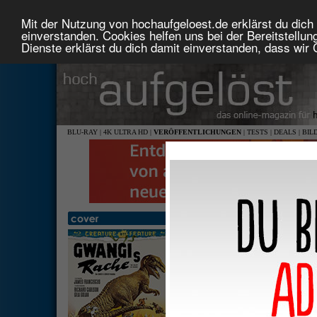
Mit der Nutzung von hochaufgeloest.de erklärst du dich 
einverstanden. Cookies helfen uns bei der Bereitstellu
Dienste erklärst du dich damit einverstanden, dass wir
BLU-RAY
|
4K ULTRA HD
|
VERÖFFENTLICHUNGEN
|
TESTS
|
DEALS
|
BIL
Gwangis Rache (Creature Feat
1,78: