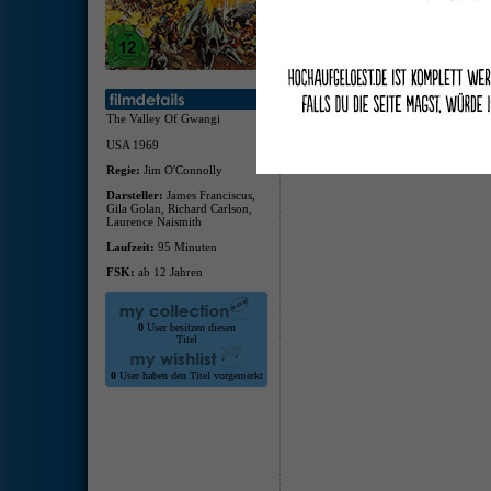
deuts
deuts
Featu
Bilde
The Valley Of Gwangi
USA 1969
Regie:
Jim O'Connolly
Darsteller:
James Franciscus,
Gila Golan, Richard Carlson,
Laurence Naismith
Laufzeit:
95 Minuten
FSK:
ab 12 Jahren
0
User besitzen diesen
Titel
0
User haben den Titel vorgemerkt