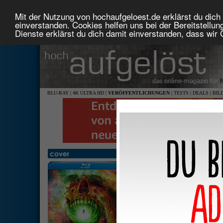
Mit der Nutzung von hochaufgeloest.de erklärst du dich 
einverstanden. Cookies helfen uns bei der Bereitstellu
Dienste erklärst du dich damit einverstanden, dass wir
BLU-RAY
|
4K ULTRA HD
|
VERÖFFENTLICHUNGEN
|
TESTS
|
DEALS
|
BIL
V/H/S/Beyond
1,78: