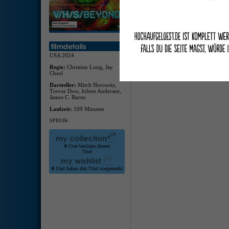
deuts
deuts
Traile
USA 2024
Regie:
Christian Long, Jay
Cheel
Darsteller:
Mitch Horowitz,
Trevor Dow, Jolene Andersen,
James C. Burns
Laufzeit:
109 Minuten
SPIO/JK
0
User besitzen diesen
Titel
0
User haben den Titel vorgemerkt