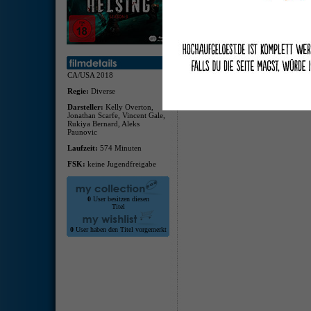
deuts
Episo
CA/USA 2018
Regie:
Diverse
Darsteller:
Kelly Overton,
Jonathan Scarfe, Vincent Gale,
Rukiya Bernard, Aleks
Paunovic
Laufzeit:
574 Minuten
FSK:
keine Jugendfreigabe
0
User besitzen diesen
Titel
0
User haben den Titel vorgemerkt