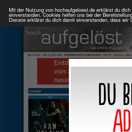
Mit der Nutzung von hochaufgeloest.de erklärst du dich 
einverstanden. Cookies helfen uns bei der Bereitstellu
Dienste erklärst du dich damit einverstanden, dass wir
BLU-RAY
|
4K ULTRA HD
|
VERÖFFENTLICHUNGEN
|
TESTS
|
DEALS
|
BIL
Van Helsing - Staffel 3
1,78: