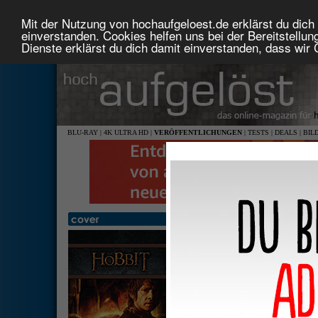
Mit der Nutzung von hochaufgeloest.de erklärst du dich 
einverstanden. Cookies helfen uns bei der Bereitstellu
Dienste erklärst du dich damit einverstanden, dass wir
BLU-RAY
|
4K ULTRA HD
|
VERÖFFENTLICHUNGEN
|
TESTS
|
DEALS
|
BIL
Der Hobbit - Die Spielfilm-Tr
Aussta