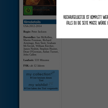
USA 2012-2014
Regie:
Peter Jackson
Darsteller:
Ian McKellen,
Martin Freeman, Richard
Armitage, Ken Stott, Graham
McTavish, William Kircher,
James Nesbitt, Stephen Hunter,
Dean O'Gorman, Aidan Turner,
John Callen
Laufzeit:
533 Minuten
FSK:
ab 12 Jahren
0
User besitzen diesen
Titel
0
User haben den Titel vorgemerkt