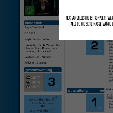
Das
sic
der
im 
ko
Dad
Bil
Apple Tree Yard
deuts
GB 2017
Regie:
Jessica Hobbs
Ei
Dr
Darsteller:
Emily Watson, Ben
Ab
Chaplin, Mark Bonnar, Jack
Ha
Hamilton, Olivia Vinall
au
zu
Laufzeit:
231 Minuten
Au
we
FSK:
ab 12 Jahren
un
kei
in 
Mom
aku
geh
Maki
Das
mi
0
User besitzen diesen
Hi
Titel
ber