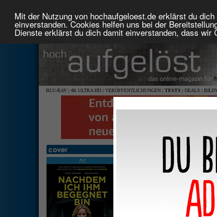
Mit der Nutzung von hochaufgeloest.de erklärst du dich 
einverstanden. Cookies helfen uns bei der Bereitstellu
Dienste erklärst du dich damit einverstanden, dass wir
BLU-RAY
|
4K ULTRA HD
|
VERÖFFENTLICHUNGEN
|
TESTS
|
DEALS
|
BILD
Nachdem ich ihm begegnet b
1,78: