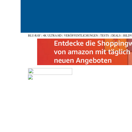
BLU-RAY
|
4K ULTRA HD
|
VERÖFFENTLICHUNGEN
|
TESTS
|
DEALS
|
BILD
DIE WELT DER RAUBKATZEN
GOMORRHA - STAFFEL 1 & 2...