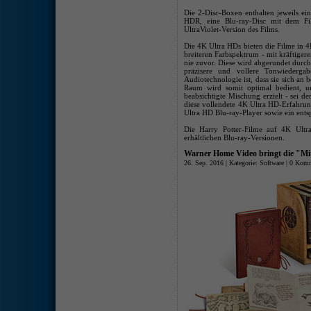
Die 2-Disc-Boxen enthalten jeweils e
HDR, eine Blu-ray-Disc mit dem F
UltraViolet-Version des Films.
Die 4K Ultra HDs bieten die Filme i
breiteren Farbspektrum - mit kräftige
nie zuvor. Diese wird abgerundet durc
präzisere und vollere Tonwiederg
Audiotechnologie ist, dass sie sich an
Raum wird somit optimal bedient, u
beabsichtigte Mischung erzielt - sei 
diese vollendete 4K Ultra HD-Erfahru
Ultra HD Blu-ray-Player sowie ein ent
Die Harry Potter-Filme auf 4K Ultra
erhältlichen Blu-ray-Versionen.
Warner Home Video bringt die "Mitt
26. Sep. 2016 | Kategorie:
Software
|
0 Komm