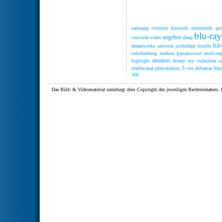
samsung
criterion
kinowelt
mitsubishi
ge
blu-ray
angebot
concorde video
sharp
hd
dreamworks
univeral
justbridge
hitachi
paramount
verschiebung
medion
multi-re
amazon
u
highlight
disney
my collection
playstation 3
ces
studiocanal
deltamac
htp
360
Das Bild- & Videomaterial unterliegt dem Copyright des jeweiligen Rechteinhaber