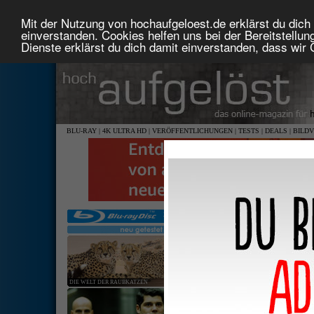
Mit der Nutzung von hochaufgeloest.de erklärst du dich 
einverstanden. Cookies helfen uns bei der Bereitstellu
Dienste erklärst du dich damit einverstanden, dass wir
BLU-RAY
|
4K ULTRA HD
|
VERÖFFENTLICHUNGEN
|
TESTS
|
DEALS
|
BILD
DIE WELT DER RAUBKATZEN