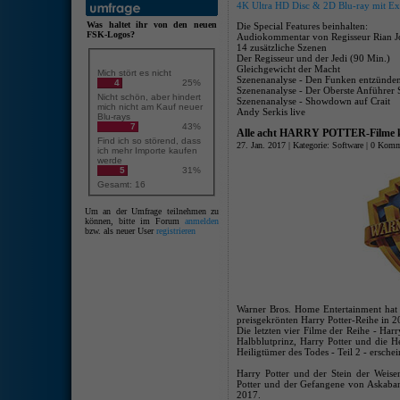
4K Ultra HD Disc & 2D Blu-ray mit Extr
Was haltet ihr von den neuen
Die Special Features beinhalten:
FSK-Logos?
Audiokommentar von Regisseur Rian 
14 zusätzliche Szenen
Der Regisseur und der Jedi (90 Min.)
Gleichgewicht der Macht
Mich stört es nicht
Szenenanalyse - Den Funken entzünden
4
25%
Szenenanalyse - Der Oberste Anführer
Nicht schön, aber hindert
Szenenanalyse - Showdown auf Crait
mich nicht am Kauf neuer
Andy Serkis live
Blu-rays
7
43%
Alle acht HARRY POTTER-Filme k
Find ich so störend, dass
27. Jan. 2017 | Kategorie:
Software
|
0 Komm
ich mehr Importe kaufen
werde
5
31%
Gesamt: 16
Um an der Umfrage teilnehmen zu
können, bitte im Forum
anmelden
bzw. als neuer User
registrieren
Warner Bros. Home Entertainment hat b
preisgekrönten Harry Potter-Reihe in 2
Die letzten vier Filme der Reihe - Har
Halbblutprinz, Harry Potter und die H
Heiligtümer des Todes - Teil 2 - erschei
Harry Potter und der Stein der Weis
Potter und der Gefangene von Askaban 
2017.