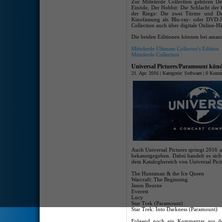
Zur Mittelerde Collection gehören D
Einöde, Der Hobbit: Die Schlacht der 
der Ringe: Die zwei Türme und De
Kinofassung als Blu-ray- oder DVD-Se
Collection auch über digitale Online-H
Die beiden Editionen können bei amazo
Mittelerde Ultimate Collector's Edition
Mittelerde Collection
Universal Pictures/Paramount kündi
21. Apr. 2016 | Kategorie:
Software
|
0 Komm
Auch Universal Pictures springt 2016 a
bekanntgegeben. Dabei handelt es sich
dem Katalogbereich von Universal Pic
The Huntsman & the Ice Queen
Warcraft: The Beginning
Jason Bourne
Everest
Lucy
Star Trek (Paramount)
Star Trek: Into Darkness (Paramount)
Folgend noch ein Kommentar aus der