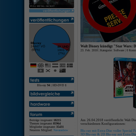
FULL METAL JACKET
Blu-ray
Walt Disney kündigt "Star Wars: Di
24447 VÖ
4K UHD
(93%)
1801 VÖ
23. Feb. 2018 | Kategorie:
Software
|
0 Komm
(7%)
Blu-ray
94
| HD-DVD
1
Am 26.04.2018 veröffentlicht Walt Disn
Beiträge insgesamt
18215
Themen insgesamt
85964
verschiedenen Konfigurationen:
Mitglieder insgesamt
35431
Neuestes Mitglied:
Navarasbow
Blu-ray mit Extra-Disc voller Special F
3D Blu-ray & 2D Blu-ray mit Extra Disc