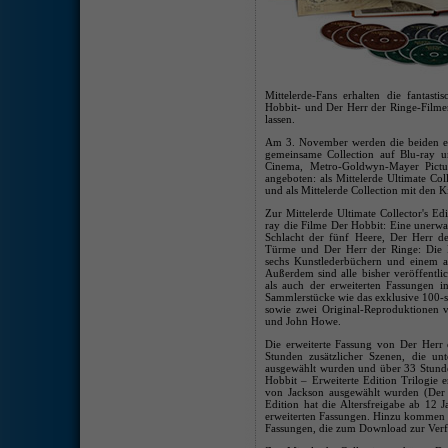
Mittelerde-Fans erhalten die fantasti
Hobbit- und Der Herr der Ringe-Filmen
lassen.
Am 3. November werden die beiden e
gemeinsame Collection auf Blu-ray 
Cinema, Metro-Goldwyn-Mayer Pict
angeboten: als Mittelerde Ultimate Coll
und als Mittelerde Collection mit den 
Zur Mittelerde Ultimate Collector's Ed
ray die Filme Der Hobbit: Eine unerwa
Schlacht der fünf Heere, Der Herr d
Türme und Der Herr der Ringe: Die R
sechs Kunstlederbüchern und einem al
Außerdem sind alle bisher veröffentli
als auch der erweiterten Fassungen 
Sammlerstücke wie das exklusive 100-s
sowie zwei Original-Reproduktionen v
und John Howe.
Die erweiterte Fassung von Der Herr 
Stunden zusätzlicher Szenen, die unt
ausgewählt wurden und über 33 Stunde
Hobbit – Erweiterte Edition Trilogie en
von Jackson ausgewählt wurden (Der H
Edition hat die Altersfreigabe ab 12
erweiterten Fassungen. Hinzu kommen di
Fassungen, die zum Download zur Verf