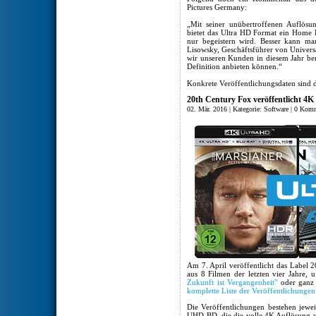
Pictures Germany:
„Mit seiner unübertroffenen Auflös
bietet das Ultra HD Format ein Home 
nur begeistern wird. Besser kann ma
Lisowsky, Geschäftsführer von Universa
wir unseren Kunden in diesem Jahr bere
Definition anbieten können.“
Konkrete Veröffentlichungsdaten sind d
20th Century Fox veröffentlicht 4K
02. Mär. 2016 | Kategorie:
Software
|
0 Komm
Am 7. April veröffentlicht das Label 
aus 8 Filmen der letzten vier Jahre, 
Zukunft ist Vergangenheit"
oder ganz 
komplette Liste der Veröffentlichungen
Die Veröffentlichungen bestehen jewei
UHD-BD, die die volle 4K Auflösung au