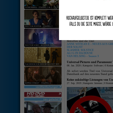
keine ang
GOMORRHA - STAFFEL 1 & 2...
[
Hardware
:
Softwar
Starttermin-Verschiebung für jus
19. Mär. 2020 | Kategorie:
Software
|
0 Komm
DOCTOR FOSTER - STAFFEL 2
Aufgrund der aktuellen Ausnahmesit
die bisher für April 2020 geplant
justbridge entertainment GmbH
auf unb
Betroffen sind die Titel:
ANNE WITH AN E - NEUES AUS GREE
DOCTOR WHO - AUS DER ZEIT...
DER SOLIST
SLASHER: SOLSTICE
ALI G IN DA HOUSE
VAN HELSING – Season 3
Universal Pictures und Paramount
NACHDEM ICH IHM BEGEGNET BIN
08. Jan. 2020 | Kategorie:
Software
|
0 Komm
Ab sofort werden Titel von Universal 
Datenbank auf den neuesten Stand gebr
Keine zukünftige Listungen von Un
27. Sep. 2019 | Kategorie:
Internes
|
0 Komme
RIPPER STREET - STAFFEL 5