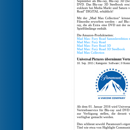
September als Blu-ray, Blu-ray 3D 
DVD. Das Blu-ray 3D Steelbook ersch
exklusiv bei Media Markt und Saturn v
Road" DIGITAL erhältlich!
Mit der „Mad Max Collection“ können
Filmreihe erworben werden - auf Blu-r
ray, die als Extra eine DVD mit der 
Spielfilmlänge enthält.
Die Amazon-Produktseiten:
Mad Max: Fury Road Sammleredition mi
Mad Max: Fury Road
Mad Max: Fury Road 3D
Mad Max: Fury Road 3D Steelbook
Mad Max Collection
Universal Pictures übernimmt Vert
10. Sep. 2015 | Kategorie:
Software
|
0 Komm
Ab dem 01. Januar 2016 wird Univers
Vertriebsservice für Blu-ray und DV
zur Verfügung stellen, die derze
verfügbar gemacht werden.
Dies schliesst sowohl Paramount's eigen
Titel wie etwa von Highlight Communic