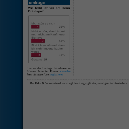
Was haltet ihr von den neuen
FSK-Logos?
Mich stört es nicht
4
25%
Nicht schön, aber hindert
mich nicht am Kauf neuer
Blu-rays
7
43%
Find ich so störend, dass
ich mehr Importe kaufen
werde
5
31%
Gesamt: 16
Um an der Umfrage teilnehmen zu
können, bitte im Forum
anmelden
bzw. als neuer User
registrieren
Das Bild- & Videomaterial unterliegt dem Copyright des jeweiligen Rechteinhaber