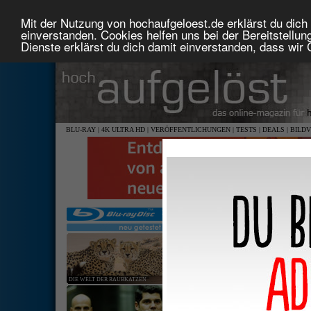
Mit der Nutzung von hochaufgeloest.de erklärst du dich 
einverstanden. Cookies helfen uns bei der Bereitstellu
Dienste erklärst du dich damit einverstanden, dass wir
BLU-RAY
|
4K ULTRA HD
|
VERÖFFENTLICHUNGEN
|
TESTS
|
DEALS
|
BILD
DIE WELT DER RAUBKATZEN