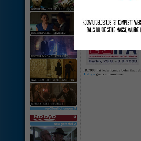
keine ang
GOMORRHA - STAFFEL 1 & 2...
[
Hardware
:
Softwar
IFA 2008: Paramount und Mitsubish
08. Aug. 2008 | Kategorie:
Software
|
0 Komm
DOCTOR FOSTER - STAFFEL 2
DOCTOR WHO - AUS DER ZEIT...
HC7000 hat jeder Kunde beim Kauf di
Trilogie
gratis mitzunehmen.
NACHDEM ICH IHM BEGEGNET BIN
RIPPER STREET - STAFFEL 5