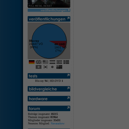
FULL METAL JACKET
Blu-ray
24447 VÖ
4K UHD
(93%)
1801 VÖ
(7%)
Blu-ray
94
| HD-DVD
1
Beiträge insgesamt
18215
Themen insgesamt
85964
Mitglieder insgesamt
35431
Neuestes Mitglied:
Navarasbow