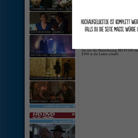
keine ang
GOMORRHA - STAFFEL 1 & 2...
[
Hardware
:
Softwar
Second Generation Blu-ray Spieler m
07. Jan. 2008 | Kategorie:
Hardware
|
0 Komm
DOCTOR FOSTER - STAFFEL 2
Auf der CES haben verschiedene Firm
vorgestellt, die alle mit Unterstützu
Bild-In-Bild Extras nun auch bei Blu-
Sharp
bringt den BD-HP50U im Mai,
P
hat mit der Bezeichnung BD-P1500 einen
$399 in die Läden schafft.
DOCTOR WHO - AUS DER ZEIT...
NACHDEM ICH IHM BEGEGNET BIN
RIPPER STREET - STAFFEL 5