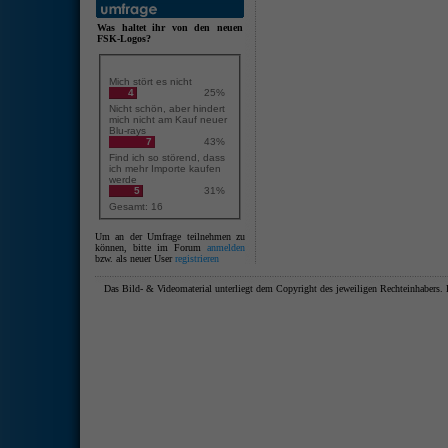
Was haltet ihr von den neuen
FSK-Logos?
Mich stört es nicht
4
25%
Nicht schön, aber hindert
mich nicht am Kauf neuer
Blu-rays
7
43%
Find ich so störend, dass
ich mehr Importe kaufen
werde
5
31%
Gesamt: 16
Um an der Umfrage teilnehmen zu
können, bitte im Forum
anmelden
bzw. als neuer User
registrieren
Das Bild- & Videomaterial unterliegt dem Copyright des jeweiligen Rechteinhaber