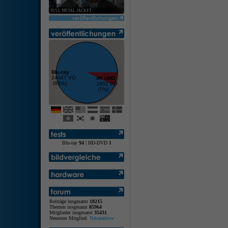
FULL METAL JACKET
Blu-ray
24447 VÖ
4K UHD
(93%)
1801 VÖ
(7%)
Blu-ray
94
| HD-DVD
1
Beiträge insgesamt
18215
Themen insgesamt
85964
Mitglieder insgesamt
35431
Neuestes Mitglied:
Navarasbow