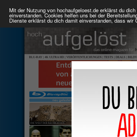
Mit der Nutzung von hochaufgeloest.de erklärst du dich 
einverstanden. Cookies helfen uns bei der Bereitstellu
Dienste erklärst du dich damit einverstanden, dass wir
BLU-RAY
|
4K ULTRA HD
|
VERÖFFENTLICHUNGEN
|
TESTS
|
DEALS
|
BILD
DIE WELT DER RAUBKATZEN