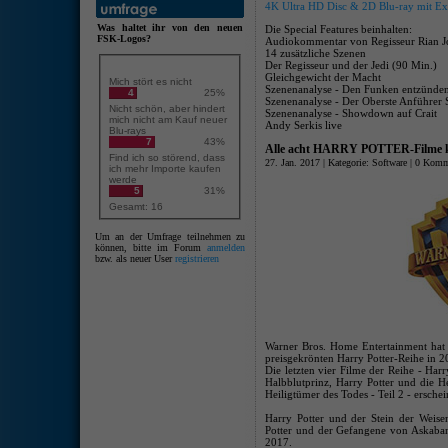
4K Ultra HD Disc & 2D Blu-ray mit Extr
Was haltet ihr von den neuen
Die Special Features beinhalten:
FSK-Logos?
Audiokommentar von Regisseur Rian 
14 zusätzliche Szenen
Der Regisseur und der Jedi (90 Min.)
Gleichgewicht der Macht
Mich stört es nicht
Szenenanalyse - Den Funken entzünden
4
25%
Szenenanalyse - Der Oberste Anführer
Nicht schön, aber hindert
Szenenanalyse - Showdown auf Crait
mich nicht am Kauf neuer
Andy Serkis live
Blu-rays
7
43%
Alle acht HARRY POTTER-Filme k
Find ich so störend, dass
27. Jan. 2017 | Kategorie:
Software
|
0 Komm
ich mehr Importe kaufen
werde
5
31%
Gesamt: 16
Um an der Umfrage teilnehmen zu
können, bitte im Forum
anmelden
bzw. als neuer User
registrieren
Warner Bros. Home Entertainment hat b
preisgekrönten Harry Potter-Reihe in 2
Die letzten vier Filme der Reihe - Har
Halbblutprinz, Harry Potter und die H
Heiligtümer des Todes - Teil 2 - erschei
Harry Potter und der Stein der Weis
Potter und der Gefangene von Askaban 
2017.