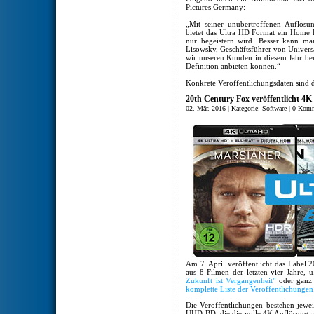
Pictures Germany:
„Mit seiner unübertroffenen Auflös
bietet das Ultra HD Format ein Home 
nur begeistern wird. Besser kann ma
Lisowsky, Geschäftsführer von Universa
wir unseren Kunden in diesem Jahr bere
Definition anbieten können.“
Konkrete Veröffentlichungsdaten sind d
20th Century Fox veröffentlicht 4K
02. Mär. 2016 | Kategorie:
Software
|
0 Komm
Am 7. April veröffentlicht das Label 
aus 8 Filmen der letzten vier Jahre, 
Zukunft ist Vergangenheit"
oder ganz 
komplette Liste der Veröffentlichungen
Die Veröffentlichungen bestehen jewei
UHD-BD, die die volle 4K Auflösung au