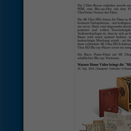
Die 2-Disc-Boxen enthalten jeweils e
HDR, eine Blu-ray-Disc mit dem F
UltraViolet-Version des Films.
Die 4K Ultra HDs bieten die Filme i
breiteren Farbspektrum - mit kräftige
nie zuvor. Diese wird abgerundet durc
präzisere und vollere Tonwiederg
Audiotechnologie ist, dass sie sich an
Raum wird somit optimal bedient, u
beabsichtigte Mischung erzielt - sei 
diese vollendete 4K Ultra HD-Erfahru
Ultra HD Blu-ray-Player sowie ein ent
Die Harry Potter-Filme auf 4K Ultra
erhältlichen Blu-ray-Versionen.
Warner Home Video bringt die "Mitt
26. Sep. 2016 | Kategorie:
Software
|
0 Komm