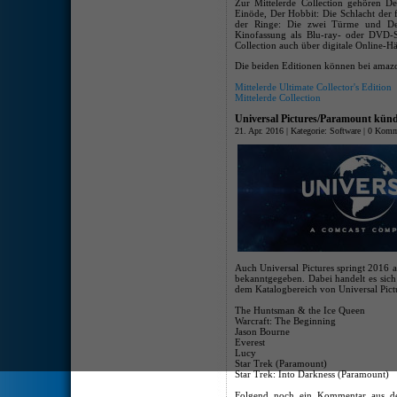
Zur Mittelerde Collection gehören D
Einöde, Der Hobbit: Die Schlacht der 
der Ringe: Die zwei Türme und De
Kinofassung als Blu-ray- oder DVD-Se
Collection auch über digitale Online-H
Die beiden Editionen können bei amazo
Mittelerde Ultimate Collector's Edition
Mittelerde Collection
Universal Pictures/Paramount kündi
21. Apr. 2016 | Kategorie:
Software
|
0 Komm
Auch Universal Pictures springt 2016 a
bekanntgegeben. Dabei handelt es sich
dem Katalogbereich von Universal Pic
The Huntsman & the Ice Queen
Warcraft: The Beginning
Jason Bourne
Everest
Lucy
Star Trek (Paramount)
Star Trek: Into Darkness (Paramount)
Folgend noch ein Kommentar aus der