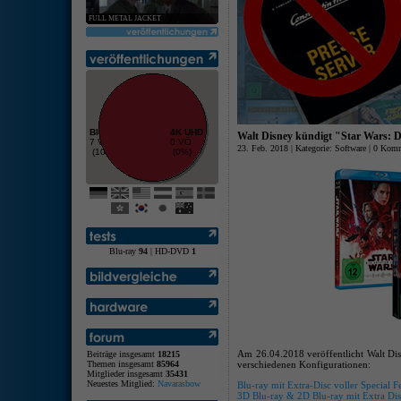
FULL METAL JACKET
Blu-ray
4K UHD
Walt Disney kündigt "Star Wars: Di
7 VÖ
0 VÖ
23. Feb. 2018 | Kategorie:
Software
|
0 Komm
(100%)
(0%)
Blu-ray
94
| HD-DVD
1
Am 26.04.2018 veröffentlicht Walt Disn
Beiträge insgesamt
18215
Themen insgesamt
85964
verschiedenen Konfigurationen:
Mitglieder insgesamt
35431
Neuestes Mitglied:
Navarasbow
Blu-ray mit Extra-Disc voller Special F
3D Blu-ray & 2D Blu-ray mit Extra Disc