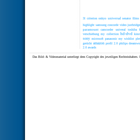
universal
3l
criterion
onkyo
senator films
highlight
samsung
concorde video
justbridg
paramount
camcorder
univeral
toshiba
hd-dvd
verschiebung
my collection
kino
sony
microsoft
panasonic
my wishlist
ple
amazon
gerücht
profil 2.0
philips
dreamwo
2.0
awards
Das Bild- & Videomaterial unterliegt dem Copyright des jeweiligen Rechteinhaber