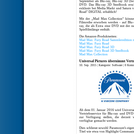
September als Blu-ray, Blu-ray 3D 
DVD. Das Blu-ray 3D Steelbook ersch
exklusiv bei Media Markt und Saturn v
Road" DIGITAL erhältlich!
Mit der „Mad Max Collection“ können
Filmreihe erworben werden - auf Blu-r
ray, die als Extra eine DVD mit der 
Spielfilmlänge enthält.
Die Amazon-Produktseiten:
Mad Max: Fury Road Sammleredition mi
Mad Max: Fury Road
Mad Max: Fury Road 3D
Mad Max: Fury Road 3D Steelbook
Mad Max Collection
Universal Pictures übernimmt Vert
10. Sep. 2015 | Kategorie:
Software
|
0 Komm
Ab dem 01. Januar 2016 wird Univers
Vertriebsservice für Blu-ray und DV
zur Verfügung stellen, die derze
verfügbar gemacht werden.
Dies schliesst sowohl Paramount's eigen
Titel wie etwa von Highlight Communic