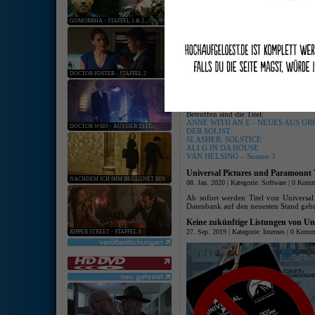
keine ang
GOMORRHA - STAFFEL 1 & 2...
[
Hardware
:
Softwar
Starttermin-Verschiebung für jus
19. Mär. 2020 | Kategorie:
Software
|
0 Komm
DOCTOR FOSTER - STAFFEL 2
Aufgrund der aktuellen Ausnahmesit
die bisher für April 2020 geplant
justbridge entertainment GmbH
auf unb
Betroffen sind die Titel:
ANNE WITH AN E - NEUES AUS GREE
DOCTOR WHO - AUS DER ZEIT...
DER SOLIST
SLASHER: SOLSTICE
ALI G IN DA HOUSE
VAN HELSING – Season 3
Universal Pictures und Paramount
NACHDEM ICH IHM BEGEGNET BIN
08. Jan. 2020 | Kategorie:
Software
|
0 Komm
Ab sofort werden Titel von Universal 
Datenbank auf den neuesten Stand gebr
Keine zukünftige Listungen von Un
27. Sep. 2019 | Kategorie:
Internes
|
0 Komme
RIPPER STREET - STAFFEL 5