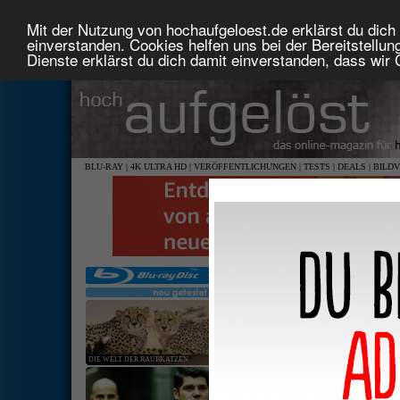
Mit der Nutzung von hochaufgeloest.de erklärst du dich 
einverstanden. Cookies helfen uns bei der Bereitstellu
Dienste erklärst du dich damit einverstanden, dass wir
BLU-RAY
|
4K ULTRA HD
|
VERÖFFENTLICHUNGEN
|
TESTS
|
DEALS
|
BILD
DIE WELT DER RAUBKATZEN