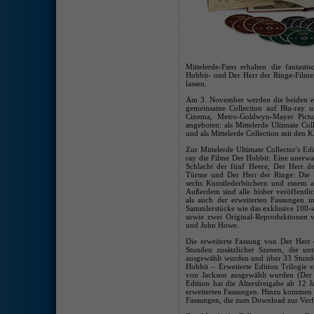
Mittelerde-Fans erhalten die fantasti
Hobbit- und Der Herr der Ringe-Filmen
lassen.
Am 3. November werden die beiden e
gemeinsame Collection auf Blu-ray 
Cinema, Metro-Goldwyn-Mayer Pict
angeboten: als Mittelerde Ultimate Coll
und als Mittelerde Collection mit den 
Zur Mittelerde Ultimate Collector's Ed
ray die Filme Der Hobbit: Eine unerwa
Schlacht der fünf Heere, Der Herr d
Türme und Der Herr der Ringe: Die R
sechs Kunstlederbüchern und einem al
Außerdem sind alle bisher veröffentli
als auch der erweiterten Fassungen 
Sammlerstücke wie das exklusive 100-s
sowie zwei Original-Reproduktionen v
und John Howe.
Die erweiterte Fassung von Der Herr 
Stunden zusätzlicher Szenen, die unt
ausgewählt wurden und über 33 Stunde
Hobbit – Erweiterte Edition Trilogie en
von Jackson ausgewählt wurden (Der H
Edition hat die Altersfreigabe ab 12
erweiterten Fassungen. Hinzu kommen di
Fassungen, die zum Download zur Verf