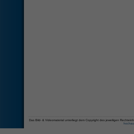
Das Bild- & Videomaterial unterliegt dem Copyright des jeweiligen Recht
hochau