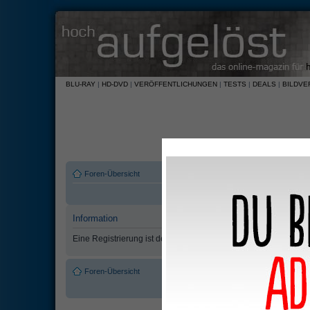
BLU-RAY
|
HD-DVD
|
VERÖFFENTLICHUNGEN
|
TESTS
|
DEALS
|
BILDVE
Foren-Übersicht
Information
Eine Registrierung ist derzeit nicht möglich.
Foren-Übersicht
Das Team
•
Alle Cookies des Boar
Powered by
phpBB
© 2000, 2002, 2