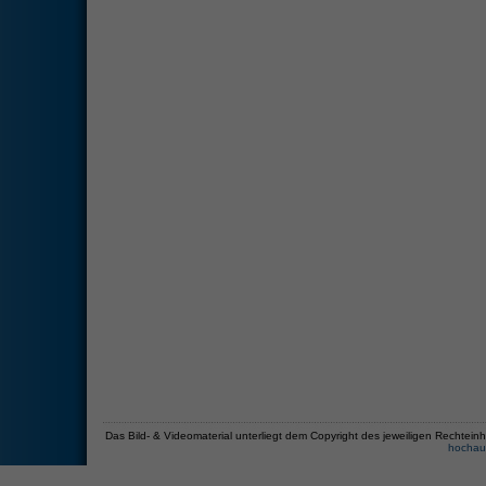
Das Bild- & Videomaterial unterliegt dem Copyright des jeweiligen Recht
hochau