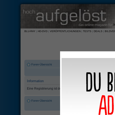
BLU-RAY
|
HD-DVD
|
VERÖFFENTLICHUNGEN
|
TESTS
|
DEALS
|
BILDVE
Foren-Übersicht
Information
Eine Registrierung ist derzeit nicht möglich.
Foren-Übersicht
Das Team
•
Alle Cookies des Boar
Powered by
phpBB
© 2000, 2002, 2