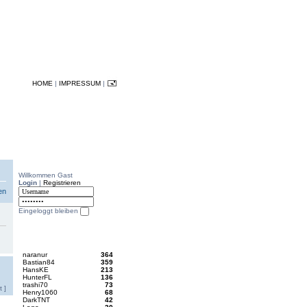
HOME
|
IMPRESSUM
|
Willkommen Gast
Login
|
Registrieren
en
Eingeloggt bleiben
naranur
364
Bastian84
359
HansKE
213
HunterFL
136
trashi70
73
 ]
Henry1060
68
DarkTNT
42