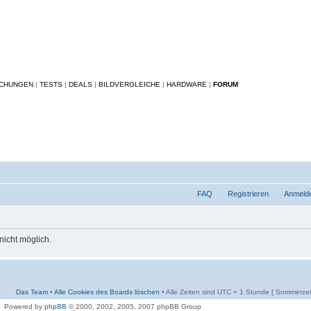
ICHUNGEN
|
TESTS
|
DEALS
|
BILDVERGLEICHE
|
HARDWARE
|
FORUM
FAQ
Registrieren
Anmeld
 nicht möglich.
Das Team
•
Alle Cookies des Boards löschen
• Alle Zeiten sind UTC + 1 Stunde [ Sommerzeit
Powered by
phpBB
© 2000, 2002, 2005, 2007 phpBB Group