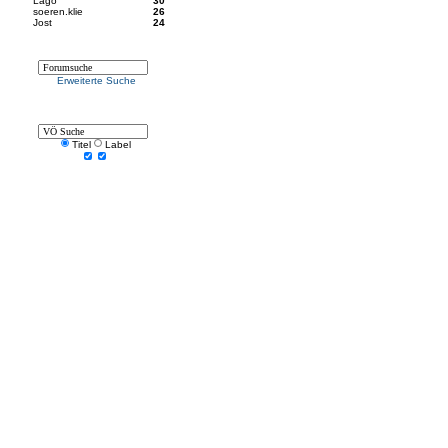
Lago
30
soeren.klie
26
Jost
24
Erweiterte Suche
Titel
Label