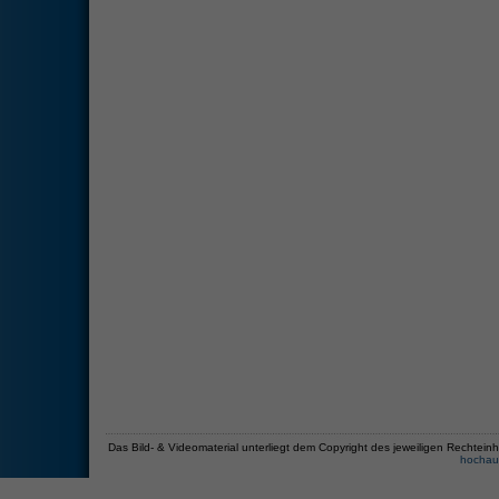
Das Bild- & Videomaterial unterliegt dem Copyright des jeweiligen Recht
hochau