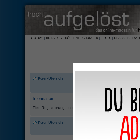
BLU-RAY
|
HD-DVD
|
VERÖFFENTLICHUNGEN
|
TESTS
|
DEALS
|
BILDVE
Foren-Übersicht
Information
Eine Registrierung ist derzeit nicht möglich.
Foren-Übersicht
Das Team
•
Alle Cookies des Boar
Powered by
phpBB
© 2000, 2002, 2