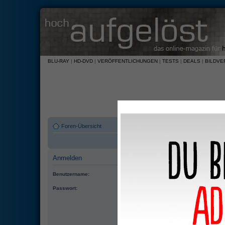
BLU-RAY
|
HD-DVD
|
VERÖFFENTLICHUNGEN
|
TESTS
|
DEALS
|
BILDVE
Foren-Übersicht
Anmelden
Benutzername:
Passwort:
Automatisch anmelden
Meinen Online-Status während dieser