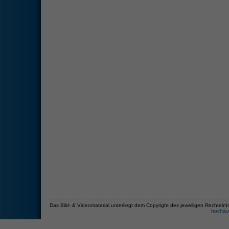
Das Bild- & Videomaterial unterliegt dem Copyright des jeweiligen Recht
hochau