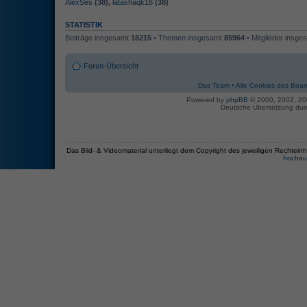
AlexSes
(38),
latashaqk18
(38)
STATISTIK
Beiträge insgesamt
18215
• Themen insgesamt
85964
• Mitglieder insg
Foren-Übersicht
Das Team
•
Alle Cookies des Boar
Powered by
phpBB
© 2000, 2002, 2
Deutsche Übersetzung du
Das Bild- & Videomaterial unterliegt dem Copyright des jeweiligen Recht
hochau