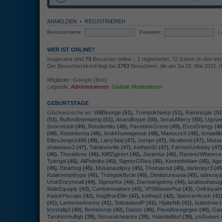
ANMELDEN
•
REGISTRIEREN
Benutzername:
Passwort:
|
WER IST ONLINE?
Insgesamt sind
73
Besucher online :: 1 registrierter, 72 Gäste (in den let
Der Besucherrekord liegt bei
1763
Besuchern, die am Sa 22. Mai 2021, 09
Mitglieder:
Google [Bot]
Legende:
Administratoren
,
Globale Moderatoren
GEBURTSTAGE
Glückwünsche an:
WillBloonge
(51),
TrompokNeisp
(51),
Ramirezjax
(51
(51),
BuffordInemiamig
(51),
AsaruBoype
(50),
SerukAfterry
(50),
Ugove
Snorretoott
(49),
Retodontits
(49),
PaveldrerGreno
(49),
EnzoDriergy
(49
(49),
Retointorma
(48),
Arokkhunwigenub
(48),
MariuszeX
(48),
Ismaellib
EllisoJeoge1498
(48),
LarrySital
(47),
Jornpn
(47),
Akraborel
(47),
Musa
shawnaux3
(47),
Taklarenvitle
(47),
keithpz60
(47),
FarmonUnfobby
(47
(46),
Thoraldvox
(46),
KliffZigtriert
(46),
Javiertus
(46),
RamirezWheerce
Tylergal
(45),
AliPelmike
(45),
SigmorGRiva
(45),
KennethWam
(45),
Age
(45),
Einarhog
(45),
Musanaudipsy
(45),
Thomasnut
(45),
darleneyr3
(45
Kulakneepdrype
(45),
TrompokBycle
(45),
Dimitarunsaxia
(45),
odinvoy
UrukEnzymnall
(44),
Sigmorfox
(44),
DarmokIgninny
(44),
azafosuhanu
MalirEquaply
(43),
Curtisimmattare
(43),
VPSMasterPup
(43),
Oelkloyal
KadokPiscups
(42),
InogBrariDife
(42),
keithsp2
(42),
SpencerArock
(41
(41),
LaresrewArenny
(41),
SobotaboulP
(41),
HjalteNib
(41),
Isabelrow
(
krystallg3
(40),
Brentonrep
(40),
Danzic
(40),
PavelAncegegex
(40),
Gia
Tarokimmulfigh
(39),
Nerusulcheance
(39),
YolandaBlurl
(39),
ysiGuews