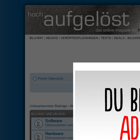
BLU-RAY
|
HD-DVD
|
VERÖFFENTLICHUNGEN
|
TESTS
|
DEALS
|
BILDVE
Foren-Übersicht
Unbeantwortete Beiträge
•
Aktive Themen
BLU-RAY UND HD-DVD
Software
Diskussionen rund um Blu-ray und HD-DVD Veröffentlichunge
Hardware
Diskussionen rund um Hardware, die Blu-ray oder/und HD-D