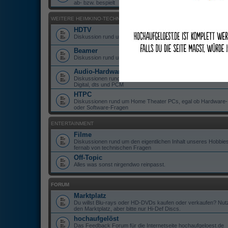
ab- bzw. bespielt
WEITERE HEIMKINO-TECHNIK
HDTV
Diskussion rund um HD-ready und Full-HD TV Geräte
Beamer
Diskussion rund um Beamer, ob DLP, LCD oder DILA
Audio-Hardware
Diskussionen rund um Hardware zur Wiedergabe von Dolby
Digital, dts und PCM
HTPC
Diskussionen rund um Home Theater PCs, egal ob Hardware-
oder Software-Fragen
ENTERTAINMENT
Filme
Diskussionen rund um den eigentlichen Inhalt unseres Hobbies
fernab von technischen Fragen
Off-Topic
Alles was sonst nirgendwo reinpasst.
FORUM
Marktplatz
Du willst Blu-rays oder HD-DVDs kaufen oder verkaufen? Nut
den Marktplatz, aber bitte nur Hi-Def Discs.
hochaufgelöst
Das Feedback Forum für die Internetseite hochaufgeloest.de