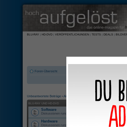
BLU-RAY
|
HD-DVD
|
VERÖFFENTLICHUNGEN
|
TESTS
|
DEALS
|
BILDVE
Foren-Übersicht
Unbeantwortete Beiträge
•
Aktive Themen
BLU-RAY UND HD-DVD
Software
Diskussionen rund um Blu-ray und HD-DVD Veröffentlichunge
Hardware
Diskussionen rund um Hardware, die Blu-ray oder/und HD-D