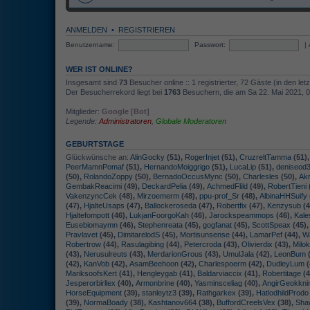
ANMELDEN
•
REGISTRIEREN
Benutzername:
Passwort:
|
WER IST ONLINE?
Insgesamt sind
73
Besucher online :: 1 registrierter, 72 Gäste (in den let
Der Besucherrekord liegt bei
1763
Besuchern, die am Sa 22. Mai 2021, 09
Mitglieder:
Google [Bot]
Legende:
Administratoren
,
Globale Moderatoren
GEBURTSTAGE
Glückwünsche an:
AlinGocky
(51),
RogerInjet
(51),
CruzreltTamma
(51)
PeerMamnPomaf
(51),
HernandoMoiggrigo
(51),
LucaLip
(51),
deniseod
(50),
RolandoZoppy
(50),
BernadoOccusMync
(50),
Charlesles
(50),
Ak
GembakReacimi
(49),
DeckardPelia
(49),
AchmedFlild
(49),
RobertTieni
VakenzyncCek
(48),
Mirzoemerm
(48),
ppu-prof_Sr
(48),
AlbinaHHSuify
(47),
HjalteUsaps
(47),
Ballockeroseda
(47),
Robertfix
(47),
Kenzysub
(4
Hjaltefompott
(46),
LukjanFoorgoKah
(46),
Jarockspeammops
(46),
Kal
Eusebiomaymn
(46),
Stephenreata
(45),
gogfanat
(45),
ScottSpeax
(45)
Pravlavet
(45),
DimitarelodS
(45),
Mortisunsense
(44),
LamarPef
(44),
Wa
Robertrow
(44),
Rasulagibing
(44),
Petercroda
(43),
Olivierdix
(43),
Milo
(43),
Nerusulreuts
(43),
MerdarionGrous
(43),
UmulJala
(42),
LeonBum
(
(42),
KanVob
(42),
AsamBeehoon
(42),
Charlespoerm
(42),
DudleyLum
(
MariksoofsKert
(41),
Hengleygab
(41),
Baldarviaccix
(41),
Robertitage
(4
Jesperorbirllex
(40),
Armonbrine
(40),
Yasminsceliag
(40),
AngirGeokkni
HorseEquipment
(39),
stanleytz3
(39),
Rathgarkex
(39),
HatlodhildProdo
(39),
NormaBoady
(38),
Kashtanov664
(38),
BuffordCreelsVex
(38),
Sha