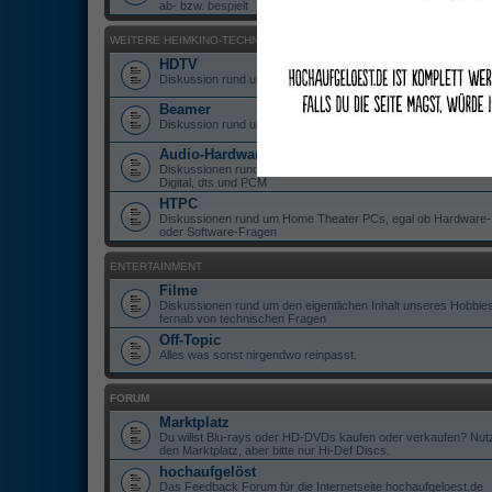
ab- bzw. bespielt
WEITERE HEIMKINO-TECHNIK
HDTV
Diskussion rund um HD-ready und Full-HD TV Geräte
Beamer
Diskussion rund um Beamer, ob DLP, LCD oder DILA
Audio-Hardware
Diskussionen rund um Hardware zur Wiedergabe von Dolby
Digital, dts und PCM
HTPC
Diskussionen rund um Home Theater PCs, egal ob Hardware-
oder Software-Fragen
ENTERTAINMENT
Filme
Diskussionen rund um den eigentlichen Inhalt unseres Hobbies
fernab von technischen Fragen
Off-Topic
Alles was sonst nirgendwo reinpasst.
FORUM
Marktplatz
Du willst Blu-rays oder HD-DVDs kaufen oder verkaufen? Nut
den Marktplatz, aber bitte nur Hi-Def Discs.
hochaufgelöst
Das Feedback Forum für die Internetseite hochaufgeloest.de