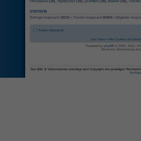
PhilTarpeva
(38),
VigoByroise
(38),
QUWilton
(38),
lidiaeb4
(38),
Thorek
STATISTIK
Beiträge insgesamt
18215
• Themen insgesamt
85964
• Mitglieder insg
Foren-Übersicht
Das Team
•
Alle Cookies des Boar
Powered by
phpBB
© 2000, 2002, 2
Deutsche Übersetzung du
Das Bild- & Videomaterial unterliegt dem Copyright des jeweiligen Recht
hochau