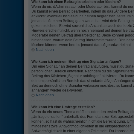
Wie kann ich einen Beitrag bearbeiten oder löschen?
Wenn du nicht Administrator oder Moderator bist, kannst du nu
Du kannst einen Beitrag bearbeiten, indem du das „Ändere Bei
anklickst; eventuell ist dies nur für einen begrenzten Zeitraum
jemand auf deinen Beitrag geantwortet hat, wird dein Beitrag i
gekennzeichnet. Es wird sowohl die Anzahl als auch der letzte
Hinweis erscheint nicht, wenn noch niemand auf deinen Beitrag
Moderator deinen Beitrag überarbeitet hat. Diese können jedoch, 
hinterlassen, warum dein Beitrag überarbeitet wurde. Bitte bea
löschen können, wenn bereits jemand darauf geantwortet hat.
Nach oben
Wie kann ich meinem Beitrag eine Signatur anfügen?
Um eine Signatur an deinen Beitrag anzufügen, musst du zunäc
persönlichen Bereich entwerfen. Nachdem du die Signatur erste
Beitrag das Kästchen „Signatur anhängen“ aktivieren. Du kanns
deinem persönlichen Bereich das standardmäßige Anhängen dei
Beitrag dennoch ohne Signatur verfassen möchtest, so kannst d
anhängen“ wieder deaktivieren.
Nach oben
Wie kann ich eine Umfrage erstellen?
Wenn du ein neues Thema eröffnest oder den ersten Beitrag ein
„Umfrage erstellen“ unterhalb des Formulars zur Beitragserstell
können, so hast du wahrscheinlich nicht die Berechtigung, Umfra
mindestens zwei Antwortmöglichkeiten in die entsprechenden F
Antwortmöglichkeit in einer eigenen Zeile steht. Du kannst au