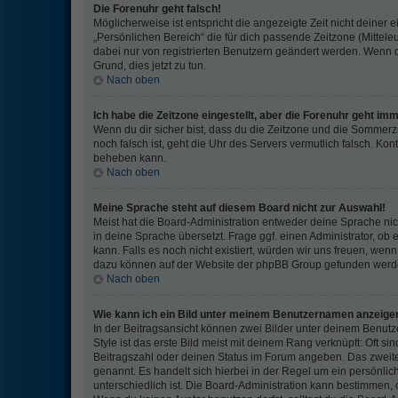
Die Forenuhr geht falsch!
Möglicherweise ist entspricht die angezeigte Zeit nicht deiner e
„Persönlichen Bereich“ die für dich passende Zeitzone (Mitteleur
dabei nur von registrierten Benutzern geändert werden. Wenn du n
Grund, dies jetzt zu tun.
Nach oben
Ich habe die Zeitzone eingestellt, aber die Forenuhr geht im
Wenn du dir sicher bist, dass du die Zeitzone und die Sommerzeit
noch falsch ist, geht die Uhr des Servers vermutlich falsch. Kon
beheben kann.
Nach oben
Meine Sprache steht auf diesem Board nicht zur Auswahl!
Meist hat die Board-Administration entweder deine Sprache nich
in deine Sprache übersetzt. Frage ggf. einen Administrator, ob e
kann. Falls es noch nicht existiert, würden wir uns freuen, we
dazu können auf der Website der phpBB Group gefunden werden
Nach oben
Wie kann ich ein Bild unter meinem Benutzernamen anzeige
In der Beitragsansicht können zwei Bilder unter deinem Benu
Style ist das erste Bild meist mit deinem Rang verknüpft: Oft s
Beitragszahl oder deinen Status im Forum angeben. Das zweite, 
genannt. Es handelt sich hierbei in der Regel um ein persönli
unterschiedlich ist. Die Board-Administration kann bestimmen,