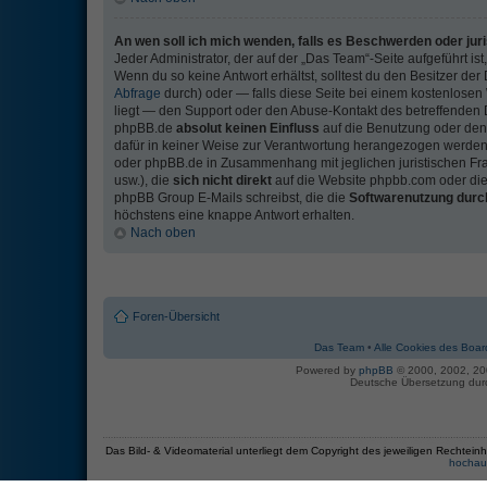
An wen soll ich mich wenden, falls es Beschwerden oder jur
Jeder Administrator, der auf der „Das Team“-Seite aufgeführt ist
Wenn du so keine Antwort erhältst, solltest du den Besitzer de
Abfrage
durch) oder — falls diese Seite bei einem kostenlosen W
liegt — den Support oder den Abuse-Kontakt des betreffenden 
phpBB.de
absolut keinen Einfluss
auf die Benutzung oder den
dafür in keiner Weise zur Verantwortung herangezogen werden
oder phpBB.de in Zusammenhang mit jeglichen juristischen Fr
usw.), die
sich nicht direkt
auf die Website phpbb.com oder die
phpBB Group E-Mails schreibst, die die
Softwarenutzung durch
höchstens eine knappe Antwort erhalten.
Nach oben
Foren-Übersicht
Das Team
•
Alle Cookies des Boar
Powered by
phpBB
© 2000, 2002, 2
Deutsche Übersetzung du
Das Bild- & Videomaterial unterliegt dem Copyright des jeweiligen Recht
hochau