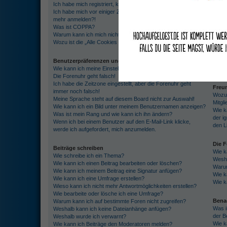
Ich habe mich registriert, kann mich aber nicht anmelden!
darge
Ich habe mich vor einiger Zeit registriert, kann mich aber nicht
Was i
mehr anmelden?!
Was b
Was ist COPPA?
Warum kann ich mich nicht registrieren?
Priva
Wozu ist die „Alle Cookies des Boards löschen“-Funktion?
Ich k
Ich b
Benutzerpräferenzen und -einstellungen
Ich h
Wie kann ich meine Einstellungen ändern?
erhal
Die Forenuhr geht falsch!
Ich habe die Zeitzone eingestellt, aber die Forenuhr geht
Freun
immer noch falsch!
Wozu 
Meine Sprache steht auf diesem Board nicht zur Auswahl!
Mitgl
Wie kann ich ein Bild unter meinem Benutzernamen anzeigen?
Wie k
Was ist mein Rang und wie kann ich ihn ändern?
der i
Wenn ich bei einem Benutzer auf den E-Mail-Link klicke,
den L
werde ich aufgefordert, mich anzumelden.
Die 
Beiträge schreiben
Wie k
Wie schreibe ich ein Thema?
Wesha
Wie kann ich einen Beitrag bearbeiten oder löschen?
Warum
Wie kann ich meinem Beitrag eine Signatur anfügen?
Wie k
Wie kann ich eine Umfrage erstellen?
Wie k
Wieso kann ich nicht mehr Antwortmöglichkeiten erstellen?
Wie bearbeite oder lösche ich eine Umfrage?
Bena
Warum kann ich auf bestimmte Foren nicht zugreifen?
Was i
Weshalb kann ich keine Dateianhänge anfügen?
der B
Weshalb wurde ich verwarnt?
Wie k
Wie kann ich Beiträge den Moderatoren melden?