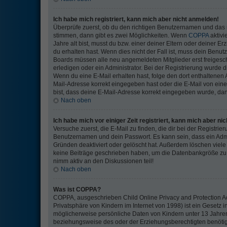
Ich habe mich registriert, kann mich aber nicht anmelden!
Überprüfe zuerst, ob du den richtigen Benutzernamen und das
stimmen, dann gibt es zwei Möglichkeiten. Wenn
COPPA
aktivi
Jahre alt bist, musst du bzw. einer deiner Eltern oder deiner 
du erhalten hast. Wenn dies nicht der Fall ist, muss dein Benutz
Boards müssen alle neu angemeldeten Mitglieder erst freigesc
erledigen oder ein Administrator. Bei der Registrierung wurde dir 
Wenn du eine E-Mail erhalten hast, folge den dort enthaltenen
Mail-Adresse korrekt eingegeben hast oder die E-Mail von eine
bist, dass deine E-Mail-Adresse korrekt eingegeben wurde, dann
Nach oben
Ich habe mich vor einiger Zeit registriert, kann mich aber n
Versuche zuerst, die E-Mail zu finden, die dir bei der Registr
Benutzernamen und dein Passwort. Es kann sein, dass ein Adm
Gründen deaktiviert oder gelöscht hat. Außerdem löschen viele 
keine Beiträge geschrieben haben, um die Datenbankgröße zu v
nimm aktiv an den Diskussionen teil!
Nach oben
Was ist COPPA?
COPPA, ausgeschrieben Child Online Privacy and Protection Ac
Privatsphäre von Kindern im Internet von 1998) ist ein Gesetz i
möglicherweise persönliche Daten von Kindern unter 13 Jahren
beziehungsweise des oder der Erziehungsberechtigten benötigen