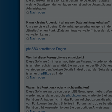
Die Board-Administration kann bestimmte Dateitypen zulassen ode
welche Dateitypen du hochladen kannst und du Unterstützung b
Administration.
Nach oben
Kann ich eine Übersicht all meiner Dateianhänge erhalten?
Um eine Liste all deiner Dateianhänge zu erhalten, gehe in den
„Einstieg“ einen Punkt „Dateianhänge verwalten“, über den du 
verwalten kannst.
Nach oben
phpBB3 betreffende Fragen
Wer hat diese Forensoftware entwickelt?
Diese Software (in ihrer unmodifizierten Fassung) wurde von d
ist urheberrechtlich geschützt. Sie wurde unter der GNU General
vertrieben werden. Weitere Details findest du auf der Seite de
ist unter
phpBB.de
zu finden.
Nach oben
Warum ist Funktion x oder y nicht enthalten?
Diese Software wurde von der phpBB Group geschrieben. Wenn 
werden muss, dann besuche
phpbb.com
und warte die Stellun
Funktions-Anfragen nicht in das Forum auf phpbb.com, die ph
von Funktionswünschen. Bitte lies im Forum nach, ob es berei
Funktion gibt. Ansonsten folgen Sie den dortigen Anweisungen
Nach oben