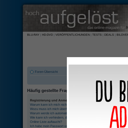
BLU-RAY
|
HD-DVD
|
VERÖFFENTLICHUNGEN
|
TESTS
|
DEALS
|
BILDVE
Foren-Übersicht
Häufig gestellte Fragen
Registrierung und Anmeldung
Benu
Warum kann ich mich nicht anmelden?
Was s
Wozu muss ich mich überhaupt registrieren?
Was s
Warum werde ich automatisch abgemeldet?
Was s
Wie kann ich verhindern, dass mein Benutzername in der
Wo fi
Online-Liste auftaucht?
Wie w
Ich habe mein Passwort vergessen!
Wesha