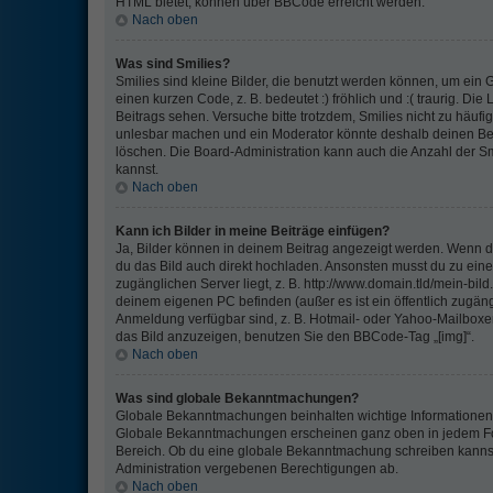
HTML bietet, können über BBCode erreicht werden.
Nach oben
Was sind Smilies?
Smilies sind kleine Bilder, die benutzt werden können, um ein 
einen kurzen Code, z. B. bedeutet :) fröhlich und :( traurig. Die
Beitrags sehen. Versuche bitte trotzdem, Smilies nicht zu häufi
unlesbar machen und ein Moderator könnte deshalb deinen Bei
löschen. Die Board-Administration kann auch die Anzahl der Sm
kannst.
Nach oben
Kann ich Bilder in meine Beiträge einfügen?
Ja, Bilder können in deinem Beitrag angezeigt werden. Wenn di
du das Bild auch direkt hochladen. Ansonsten musst du zu einem
zugänglichen Server liegt, z. B. http://www.domain.tld/mein-bild.
deinem eigenen PC befinden (außer es ist ein öffentlich zugängl
Anmeldung verfügbar sind, z. B. Hotmail- oder Yahoo-Mailboxe
das Bild anzuzeigen, benutzen Sie den BBCode-Tag „[img]“.
Nach oben
Was sind globale Bekanntmachungen?
Globale Bekanntmachungen beinhalten wichtige Informationen, d
Globale Bekanntmachungen erscheinen ganz oben in jedem Fo
Bereich. Ob du eine globale Bekanntmachung schreiben kannst 
Administration vergebenen Berechtigungen ab.
Nach oben