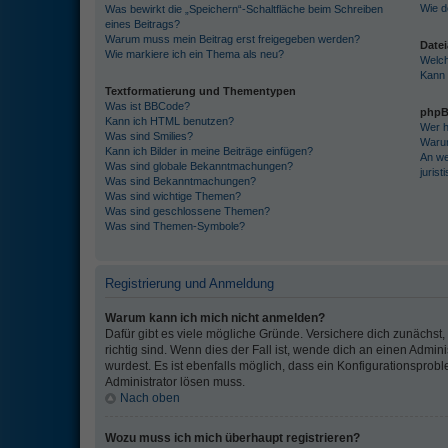
Wie d
Was bewirkt die „Speichern“-Schaltfläche beim Schreiben
eines Beitrags?
Warum muss mein Beitrag erst freigegeben werden?
Date
Wie markiere ich ein Thema als neu?
Welch
Kann 
Textformatierung und Thementypen
Was ist BBCode?
phpB
Kann ich HTML benutzen?
Wer h
Was sind Smilies?
Warum
Kann ich Bilder in meine Beiträge einfügen?
An we
Was sind globale Bekanntmachungen?
juris
Was sind Bekanntmachungen?
Was sind wichtige Themen?
Was sind geschlossene Themen?
Was sind Themen-Symbole?
Registrierung und Anmeldung
Warum kann ich mich nicht anmelden?
Dafür gibt es viele mögliche Gründe. Versichere dich zunächs
richtig sind. Wenn dies der Fall ist, wende dich an einen Admin
wurdest. Es ist ebenfalls möglich, dass ein Konfigurationsprobl
Administrator lösen muss.
Nach oben
Wozu muss ich mich überhaupt registrieren?