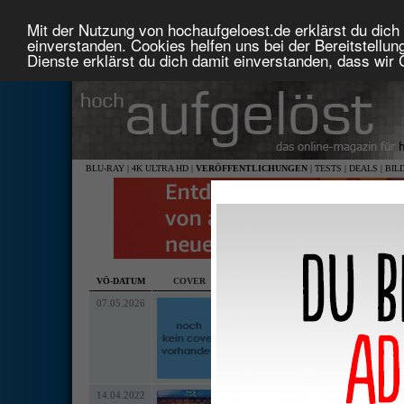
Mit der Nutzung von hochaufgeloest.de erklärst du dich 
einverstanden. Cookies helfen uns bei der Bereitstellu
Dienste erklärst du dich damit einverstanden, dass wir
BLU-RAY
|
4K ULTRA HD
|
VERÖFFENTLICHUNGEN
|
TESTS
|
DEALS
|
BIL
VÖ-DATUM
COVER
TITEL
•
LAND
•
MEDIUM
•
LABEL
• AU
07.05.2026
Home Movie
•
•
1,78:1 anamorph (HD 1080p)
deutsch DD 5.1, englisch DD 2.0
englisch
14.04.2022
Tod auf dem Nil