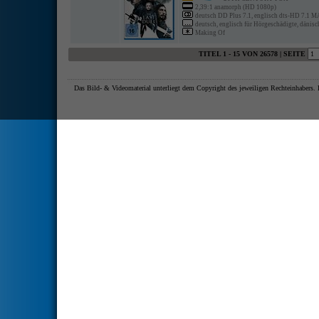
2,39:1 anamorph (HD 1080p)
deutsch DD Plus 7.1, englisch dts-HD 7.1 MA
deutsch, englisch für Hörgeschädigte, dänisch,
Making Of
TITEL 1 - 15 VON 26578 | SEITE
Das Bild- & Videomaterial unterliegt dem Copyright des jeweiligen Rechteinhaber