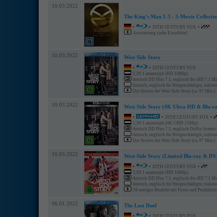
10.03.2022
The King's Man 1-3 - 3-Movie Collecti
•
•
•
20TH CENTURY FOX
Ausstattung siehe Einzeltitel
10.03.2022
West Side Story
•
•
20TH CENTURY FOX
2,39:1 anamorph (HD 1080p)
deutsch DD Plus 7.1, englisch dts-HD 7.1 MA,
deutsch, englisch für Hörgeschädigte, italien
Die Stories der West Side Story (ca. 97 Min.)
10.03.2022
West Side Story (4K Ultra HD & Blu-ra
•
•
•
20TH CENTURY FOX
2,39:1 anamorph (4K UHD 2160p)
deutsch DD Plus 7.1, englisch Dolby Atmos/
deutsch, englisch für Hörgeschädigte, italien
Die Stories der West Side Story (ca. 97 Min.)
10.03.2022
West Side Story (Limited Blu-ray & DVD
•
•
•
20TH CENTURY FOX
2,39:1 anamorph (HD 1080p)
deutsch DD Plus 7.1, englisch dts-HD 7.1 MA,
deutsch, englisch für Hörgeschädigte, italien
28-seitiges Booklet mit Fotos und Produktion
06.01.2022
The Last Duel
•
•
20TH CENTURY FOX