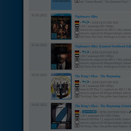
mit "Casino Royale", "Ein Quantum Trost", "S
31.03.2022
Nightmare Alley
•
•
20TH CENTURY FOX
1,85:1 anamorph (HD 1080p)
deutsch dts, englisch dts-HD 5.1 MA, italien
deutsch, englisch für Hörgeschädigte, italien
Del Toros Neo-Noir, Setdesign at its best, Vom
31.03.2022
Nightmare Alley (Limited Steelbook Edi
•
•
20TH CENTURY FOX
1,85:1 anamorph (HD 1080p)
deutsch dts, englisch dts-HD 5.1 MA, italien
deutsch, englisch für Hörgeschädigte, italien
Del Toros Neo-Noir, Setdesign at its best, Vom
10.03.2022
The King's Man - The Beginning
•
•
20TH CENTURY FOX
2,39:1 anamorph (HD 1080p)
deutsch DD Plus 7.1, englisch dts-HD 7.1 M
deutsch, englisch für Hörgeschädigte, dänisch,
The King's Man: Das größte Spiel beginnt, N
10.03.2022
The King's Man - The Beginning (Limit
•
•
•
20TH CENTURY FOX
2,39:1 anamorph (4K UHD 2160p)
deutsch DD Plus 7.1, englisch Dolby Atmos/
deutsch, englisch für Hörgeschädigte, dänisch,
The King's Man: Das größte Spiel beginnt, N