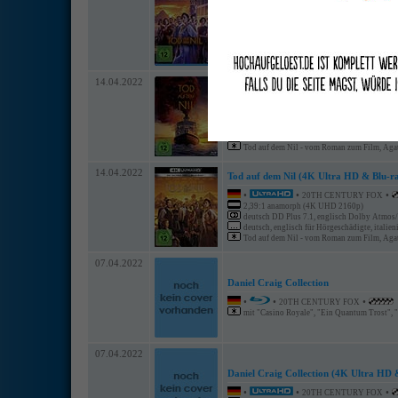
•
•
20TH CENTURY FOX
2,39:1 anamorph (HD 1080p)
deutsch DD Plus 7.1, englisch dts-HD 7.1 
deutsch, englisch für Hörgeschädigte, italien
Tod auf dem Nil - vom Roman zum Film, Agath
14.04.2022
Tod auf dem Nil (Limited Steelbook Edi
•
•
20TH CENTURY FOX
2,39:1 anamorph (HD 1080p)
deutsch DD Plus 7.1, englisch dts-HD 7.1 
deutsch, englisch für Hörgeschädigte, italien
Tod auf dem Nil - vom Roman zum Film, Agath
14.04.2022
Tod auf dem Nil (4K Ultra HD & Blu-ra
•
•
•
20TH CENTURY FOX
2,39:1 anamorph (4K UHD 2160p)
deutsch DD Plus 7.1, englisch Dolby Atmos/
deutsch, englisch für Hörgeschädigte, italieni
Tod auf dem Nil - vom Roman zum Film, Agath
07.04.2022
Daniel Craig Collection
•
•
•
20TH CENTURY FOX
mit "Casino Royale", "Ein Quantum Trost", "S
07.04.2022
Daniel Craig Collection (4K Ultra HD 
•
•
•
20TH CENTURY FOX