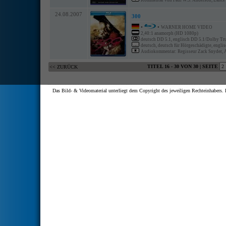
Kommentar von Paul W.S. Anderson, Lance 
24.08.2007
300
•
•
WARNER HOME VIDEO
2,40:1 anamorph (HD 1080p)
deutsch DD 5.1, englisch DD 5.1/Dolby Tru
deutsch, deutsch für Hörgeschädigte, englisc
Audiokommentar: Regisseur Zack Snyder, 
TITEL 16 - 30 VON 30 | SEITE
<< ZURÜCK
Das Bild- & Videomaterial unterliegt dem Copyright des jeweiligen Rechteinhaber