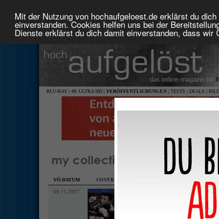
Mit der Nutzung von hochaufgeloest.de erklärst du dich 
einverstanden. Cookies helfen uns bei der Bereitstellu
Dienste erklärst du dich damit einverstanden, dass wir
BLU-RAY
|
4K ULTRA HD
|
VERÖFFENTLICHUNGEN
|
TESTS
|
DEALS
|
BIL
von
Lago
VÖ-DATUM
COVER
TITEL
•
LAND
•
MEDIUM
•
LABEL
• A
08.11.2007
Flash Point
•
•
DELTAMAC
2,35:1 anamorph (HD 1080p)
kantonesisch dts-HD 7.1/PCM 7.1/DD 6.1 EX