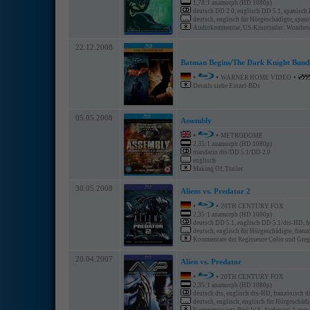
1,78:1 anamorph (HD 1080p)
deutsch DD 2.0, englisch DD 5.1, spanisch
deutsch, englisch für Hörgeschädigte, span
Audiokommentar, US-Kinotrailer: Wonderwom
22.12.2008
Batman Begins/The Dark Knight Bund
•
•
•
WARNER HOME VIDEO
Details siehe Einzel-BDs
05.05.2008
Assembly
•
•
METRODOME
2,35:1 anamorph (HD 1080p)
mandarin dts/DD 5.1/DD 2.0
englisch
Making Of, Trailer
30.05.2008
Aliens vs. Predator 2
•
•
20TH CENTURY FOX
2,35:1 anamorph (HD 1080p)
deutsch DD 5.1, englisch DD 5.1/dts-HD, f
deutsch, englisch für Hörgeschädigte, französ
Kommentare der Regisseure Colin und Greg S
20.04.2007
Alien vs. Predator
•
•
20TH CENTURY FOX
2,35:1 anamorph (HD 1080p)
deutsch dts, englisch dts-HD, französisch d
deutsch, englisch, englisch für Hörgeschädig