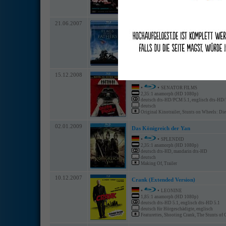
englisch, chinesisch
Making Of, Shooting Diary, Gala Premiere, I
21.06.2007
Flags Of Our Fathers
•
•
WARNER HOME VIDEO
2,40:1 anamorph (HD 1080p)
deutsch DD 5.1, englisch DD 5.1/PCM 5.1
deutsch, englisch, niederländisch
Einleitung von Clint Eastwood, Wörter auf 
15.12.2008
Death Proof - Todsicher
•
•
SENATOR FILMS
2,35:1 anamorph (HD 1080p)
deutsch dts-HD/PCM 5.1, englisch dts-HD
deutsch
Original Kinotrailer, Stunts on Wheels: Die
02.01.2009
Das Königreich der Yan
•
•
SPLENDID
2,35:1 anamorph (HD 1080p)
deutsch dts-HD, mandarin dts-HD
deutsch
Making Of, Trailer
10.12.2007
Crank (Extended Version)
•
•
LEONINE
1,85:1 anamorph (HD 1080p)
deutsch dts-HD 5.1, englisch dts-HD 5.1
deutsch für Hörgeschädigte, englisch
Featurettes, Shooting Crank, The Stunts of C