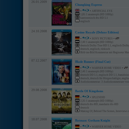
26.01.2009
Chungking Express
•
•
ARTIFICIAL EYE
1,85:1 anamorph (HD 1080p)
kantonesisch dts-HD 5.1
englisch
24.10.2008
Casino Royale (Deluxe Edition)
•
•
•
SONY PICTURES
2,40:1 anamorph (HD 1080p)
deutsch Dolby True HD 5.1, englisch Dolb
deutsch, englisch, türkisch
Bild-im-Bild Kommentar mit Regisseur Mart
07.12.2007
Blade Runner (Final Cut)
•
•
•
WARNER HOME VIDEO
2,40:1 anamorph (HD 1080p)
deutsch DD 5.1, englisch DD 5.1, französis
deutsch, deutsch für Hörgeschädigte, englisc
Audiokommentar: 3 Audiokommentare von F
29.08.2008
Battle Of Kingdoms
•
•
SPLENDID
2,35:1 anamorph (HD 1080p)
deutsch dts-HD, mandarin dts-HD
deutsch
Making Of, Behind The Scenes, Interviews m
18.07.2008
Batman: Gotham Knight
•
•
WARNER HOME VIDEO