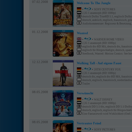
07.02.2008
Welcome To The Jungle
•
•
SONY PICTURES
2,35:1 anamorph (HD 1080p)
deutsch Dolby TrueHD 5.1, englisch Dolby 
deutsch, arabisch, englisch, französisch, grie
Audiokommentare: Regisseur & Besetzung, P
01.12.2008
Wanted
•
•
WARNER HOME VIDEO
2,35:1 anamorph (HD 1080p)
englisch dts-HD MA, deutsch dts, französisch
englisch für Hörgeschädigte, deutsch, spanis
Steelbook, Wanted: Motion Comics: See how 
12.12.2008
Walking Tall - Auf eigene Faust
•
•
20TH CENTURY FOX
2,35:1 anamorph (HD 1080p)
deutsch dts, englisch dts-HD MA, französis
deutsch, englisch, französisch, niederländis
Trailer
08.05.2008
Verwünscht
•
•
WALT DISNEY
2,35:1 anamorph (HD 1080p)
deutsch DD 5.1/dts, englisch DD 5.1/Dolby 
deutsch, englisch, englisch für Hörgeschädigt
Eine Fantasiewelt wird Wirklichkeit (OmU)
08.05.2008
Vertrauter Feind
•
•
SONY PICTURES