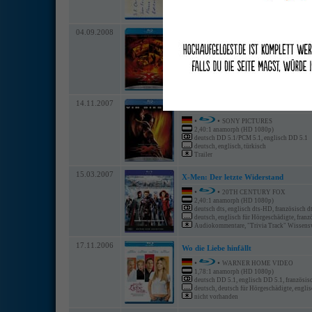
englisch, deutsch, spanisch, portugiesisch, it
Audiokommentar von David Fincher, Audio
04.09.2008
xXx: The Next Level
•
•
SONY PICTURES
2,40:1 anamorph (HD 1080p)
deutsch Dolby TrueHD 5.1, englisch Dolby 
deutsch, englisch, arabisch, französisch, nied
Audiokommentar Filmemacher, Audiokomment
14.11.2007
xXx - Triple X
•
•
SONY PICTURES
2,40:1 anamorph (HD 1080p)
deutsch DD 5.1/PCM 5.1, englisch DD 5.1
deutsch, englisch, türkisch
Trailer
15.03.2007
X-Men: Der letzte Widerstand
•
•
20TH CENTURY FOX
2,40:1 anamorph (HD 1080p)
deutsch dts, englisch dts-HD, französisch d
deutsch, englisch für Hörgeschädigte, franz
Audiokommentare, "Trivia Track" Wissenswe
17.11.2006
Wo die Liebe hinfällt
•
•
WARNER HOME VIDEO
1,78:1 anamorph (HD 1080p)
deutsch DD 5.1, englisch DD 5.1, französis
deutsch, deutsch für Hörgeschädigte, englisc
nicht vorhanden