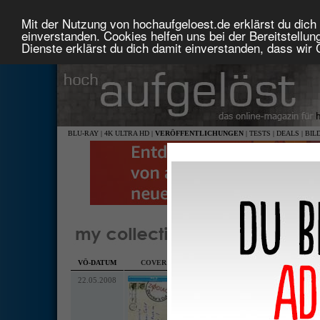
Mit der Nutzung von hochaufgeloest.de erklärst du dich 
einverstanden. Cookies helfen uns bei der Bereitstellu
Dienste erklärst du dich damit einverstanden, dass wir
BLU-RAY
|
4K ULTRA HD
|
VERÖFFENTLICHUNGEN
|
TESTS
|
DEALS
|
BIL
von
HansKE
VÖ-DATUM
COVER
TITEL
•
LAND
•
MEDIUM
•
LABEL
• A
22.05.2008
Zodiac (Director's Cut)
•
•
WARNER HOME VIDEO
2,40:1 anamorph (HD 1080p)
englisch DD 5.1, deutsch DD 5.1, italienisc