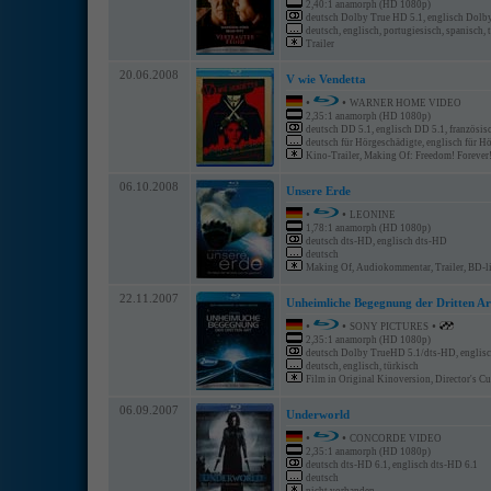
2,40:1 anamorph (HD 1080p)
deutsch Dolby True HD 5.1, englisch Dolby 
deutsch, englisch, portugiesisch, spanisch, 
Trailer
20.06.2008
V wie Vendetta
•
•
WARNER HOME VIDEO
2,35:1 anamorph (HD 1080p)
deutsch DD 5.1, englisch DD 5.1, französisch
deutsch für Hörgeschädigte, englisch für Hö
Kino-Trailer, Making Of: Freedom! Forever!
06.10.2008
Unsere Erde
•
•
LEONINE
1,78:1 anamorph (HD 1080p)
deutsch dts-HD, englisch dts-HD
deutsch
Making Of, Audiokommentar, Trailer, BD-l
22.11.2007
Unheimliche Begegnung der Dritten Ar
•
•
•
SONY PICTURES
2,35:1 anamorph (HD 1080p)
deutsch Dolby TrueHD 5.1/dts-HD, englis
deutsch, englisch, türkisch
Film in Original Kinoversion, Director's Cut
06.09.2007
Underworld
•
•
CONCORDE VIDEO
2,35:1 anamorph (HD 1080p)
deutsch dts-HD 6.1, englisch dts-HD 6.1
deutsch