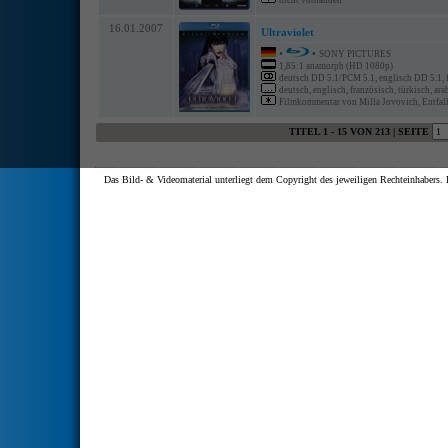
nicht vorhanden
16.01.2007
Ultraviolet
•
•
SONY PICTURES
1,85:1 anamorph (HD 1080p)
deutsch DD 5.1/PCM 5.1, englisch DD 5.1,
deutsch, englisch, französisch, türkisch, ara
Filmkommentar von Milla Jovovich, Entfal
TITEL 1 - 15 VON 213 | SEITE
Das Bild- & Videomaterial unterliegt dem Copyright des jeweiligen Rechteinhaber