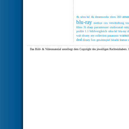
ama
4k ultra hd
4k
dreamworks
xbox 360
blu-ray
ces
medion
verschiebung
to
paramount
films
3l
sharp
studiocanal
onk
bildvergleich
profile 1.1
ultra hd blu-ray
d
warne
walt disney
my collection
panasonic
deal
fox
disney
gewinnspiel
hitachi
feature
Das Bild- & Videomaterial unterliegt dem Copyright des jeweiligen Rechteinhaber