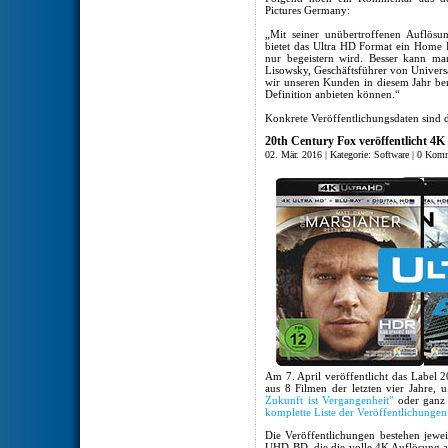
Pictures Germany:
„Mit seiner unübertroffenen Auflös
bietet das Ultra HD Format ein Home 
nur begeistern wird. Besser kann ma
Lisowsky, Geschäftsführer von Universa
wir unseren Kunden in diesem Jahr bere
Definition anbieten können.“
Konkrete Veröffentlichungsdaten sind d
20th Century Fox veröffentlicht 4K
02. Mär. 2016 | Kategorie:
Software
|
0 Komm
Am 7. April veröffentlicht das Label 
aus 8 Filmen der letzten vier Jahre, 
Zukunft ist Vergangenheit"
oder ganz 
komplette Liste der Veröffentlichungen
Die Veröffentlichungen bestehen jewei
UHD-BD, die die volle 4K Auflösung au