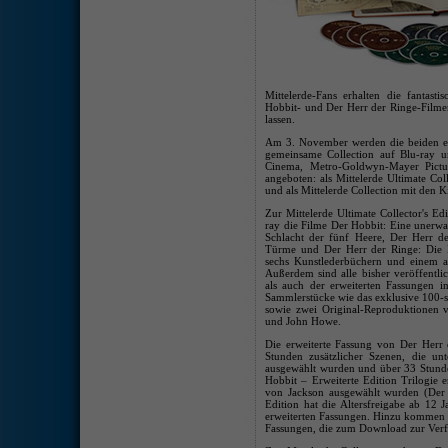
Mittelerde-Fans erhalten die fantasti
Hobbit- und Der Herr der Ringe-Filmen
lassen.
Am 3. November werden die beiden e
gemeinsame Collection auf Blu-ray 
Cinema, Metro-Goldwyn-Mayer Pict
angeboten: als Mittelerde Ultimate Coll
und als Mittelerde Collection mit den 
Zur Mittelerde Ultimate Collector's Ed
ray die Filme Der Hobbit: Eine unerwa
Schlacht der fünf Heere, Der Herr d
Türme und Der Herr der Ringe: Die R
sechs Kunstlederbüchern und einem al
Außerdem sind alle bisher veröffentli
als auch der erweiterten Fassungen 
Sammlerstücke wie das exklusive 100-s
sowie zwei Original-Reproduktionen v
und John Howe.
Die erweiterte Fassung von Der Herr 
Stunden zusätzlicher Szenen, die unt
ausgewählt wurden und über 33 Stunde
Hobbit – Erweiterte Edition Trilogie en
von Jackson ausgewählt wurden (Der H
Edition hat die Altersfreigabe ab 12
erweiterten Fassungen. Hinzu kommen di
Fassungen, die zum Download zur Verf