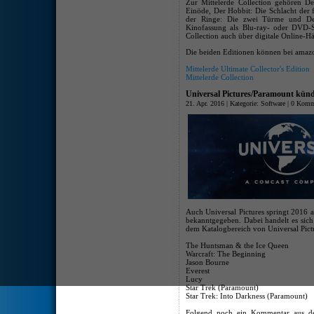
Zur Mittelerde Collection gehören D
Einöde, Der Hobbit: Die Schlacht der 
der Ringe: Die zwei Türme und De
Kinofassung als Blu-ray- oder DVD-Se
Collection auch über digitale Online-H
Die beiden Editionen können bei amazo
Mittelerde Ultimate Collector's Edition
Mittelerde Collection
Universal Pictures/Paramount kündi
21. Apr. 2016 | Kategorie:
Software
|
0 Komm
Auch Universal Pictures springt 2016 a
bekanntgegeben. Dabei handelt es sich
dem Katalogbereich von Universal Pic
The Huntsman & the Ice Queen
Warcraft: The Beginning
Jason Bourne
Everest
Lucy
Star Trek (Paramount)
Star Trek: Into Darkness (Paramount)
Folgend noch ein Kommentar aus der