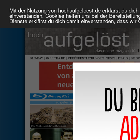
Mit der Nutzung von hochaufgeloest.de erklärst du dich 
einverstanden. Cookies helfen uns bei der Bereitstellu
Dienste erklärst du dich damit einverstanden, dass wir
BLU-RAY
|
4K ULTRA HD
|
VERÖFFENTLICHUNGEN
|
TESTS
|
DEALS
|
BILD
DIE WELT DER RAUBKATZEN