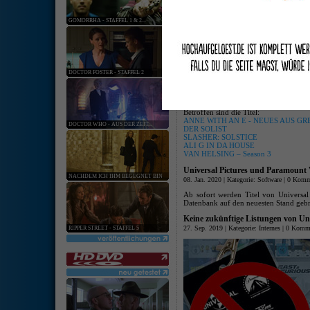
keine ang
GOMORRHA - STAFFEL 1 & 2...
[
Hardware
:
Softwar
Starttermin-Verschiebung für jus
19. Mär. 2020 | Kategorie:
Software
|
0 Komm
DOCTOR FOSTER - STAFFEL 2
Aufgrund der aktuellen Ausnahmesit
die bisher für April 2020 geplant
justbridge entertainment GmbH
auf unb
Betroffen sind die Titel:
ANNE WITH AN E - NEUES AUS GREE
DOCTOR WHO - AUS DER ZEIT...
DER SOLIST
SLASHER: SOLSTICE
ALI G IN DA HOUSE
VAN HELSING – Season 3
Universal Pictures und Paramount
NACHDEM ICH IHM BEGEGNET BIN
08. Jan. 2020 | Kategorie:
Software
|
0 Komm
Ab sofort werden Titel von Universal 
Datenbank auf den neuesten Stand gebr
Keine zukünftige Listungen von Un
27. Sep. 2019 | Kategorie:
Internes
|
0 Komme
RIPPER STREET - STAFFEL 5