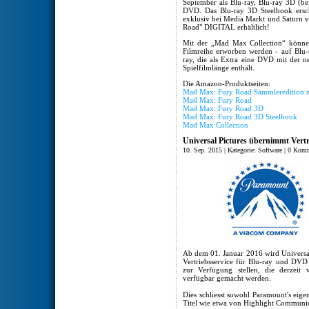
September als Blu-ray, Blu-ray 3D 
DVD. Das Blu-ray 3D Steelbook ersch
exklusiv bei Media Markt und Saturn v
Road" DIGITAL erhältlich!
Mit der „Mad Max Collection“ können
Filmreihe erworben werden - auf Blu-r
ray, die als Extra eine DVD mit der 
Spielfilmlänge enthält.
Die Amazon-Produktseiten:
Mad Max: Fury Road Sammleredition mi
Mad Max: Fury Road
Mad Max: Fury Road 3D
Mad Max: Fury Road 3D Steelbook
Mad Max Collection
Universal Pictures übernimmt Vert
10. Sep. 2015 | Kategorie:
Software
|
0 Komm
Ab dem 01. Januar 2016 wird Univers
Vertriebsservice für Blu-ray und DV
zur Verfügung stellen, die derze
verfügbar gemacht werden.
Dies schliesst sowohl Paramount's eigen
Titel wie etwa von Highlight Communic