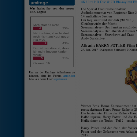
4K Ultra HD Disc & 2D Blu-ray mit Extr
Was haltet ihr von den neuen
Die Special Features beinhalten:
FSK-Logos?
Audiokommentar von Regisseur Rian 
14 zusätzliche Szenen
Der Regisseur und der Jedi (90 Min.)
Gleichgewicht der Macht
Mich stört es nicht
Szenenanalyse - Den Funken entzünden
4
25%
Szenenanalyse - Der Oberste Anführer
Nicht schön, aber hindert
Szenenanalyse - Showdown auf Crait
mich nicht am Kauf neuer
Andy Serkis live
Blu-rays
7
43%
Alle acht HARRY POTTER-Filme k
Find ich so störend, dass
27. Jan. 2017 | Kategorie:
Software
|
0 Komm
ich mehr Importe kaufen
werde
5
31%
Gesamt: 16
Um an der Umfrage teilnehmen zu
können, bitte im Forum
anmelden
bzw. als neuer User
registrieren
Warner Bros. Home Entertainment hat b
preisgekrönten Harry Potter-Reihe in 2
Die letzten vier Filme der Reihe - Har
Halbblutprinz, Harry Potter und die H
Heiligtümer des Todes - Teil 2 - erschei
Harry Potter und der Stein der Weis
Potter und der Gefangene von Askaban 
2017.