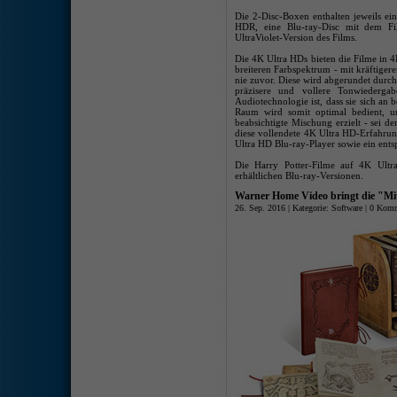
Die 2-Disc-Boxen enthalten jeweils e
HDR, eine Blu-ray-Disc mit dem F
UltraViolet-Version des Films.
Die 4K Ultra HDs bieten die Filme i
breiteren Farbspektrum - mit kräftige
nie zuvor. Diese wird abgerundet durc
präzisere und vollere Tonwiederg
Audiotechnologie ist, dass sie sich an
Raum wird somit optimal bedient, u
beabsichtigte Mischung erzielt - sei 
diese vollendete 4K Ultra HD-Erfahru
Ultra HD Blu-ray-Player sowie ein ent
Die Harry Potter-Filme auf 4K Ultra
erhältlichen Blu-ray-Versionen.
Warner Home Video bringt die "Mitt
26. Sep. 2016 | Kategorie:
Software
|
0 Komm