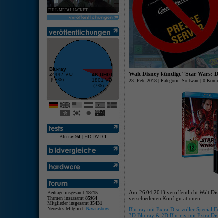
FULL METAL JACKET
Blu-ray
Walt Disney kündigt "Star Wars: Di
24447 VÖ
4K UHD
(93%)
1801 VÖ
23. Feb. 2018 | Kategorie:
Software
|
0 Komm
(7%)
Blu-ray
94
| HD-DVD
1
Am 26.04.2018 veröffentlicht Walt Disn
Beiträge insgesamt
18215
Themen insgesamt
85964
verschiedenen Konfigurationen:
Mitglieder insgesamt
35431
Neuestes Mitglied:
Navarasbow
Blu-ray mit Extra-Disc voller Special F
3D Blu-ray & 2D Blu-ray mit Extra Disc